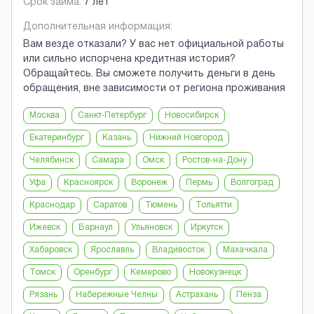
Срок займа:
7 лет
Дополнительная информация:
Вам везде отказали? У вас нет официальной работы
или сильно испорчена кредитная история?
Обращайтесь. Вы сможете получить деньги в день
обращения, вне зависимости от региона проживания
Москва
Санкт-Петербург
Новосибирск
Екатеринбург
Казань
Нижний Новгород
Челябинск
Самара
Омск
Ростов-на-Дону
Уфа
Красноярск
Воронеж
Пермь
Волгоград
Краснодар
Саратов
Тюмень
Тольятти
Ижевск
Барнаул
Ульяновск
Иркутск
Хабаровск
Ярославль
Владивосток
Махачкала
Томск
Оренбург
Кемерово
Новокузнецк
Рязань
Набережные Челны
Астрахань
Пенза