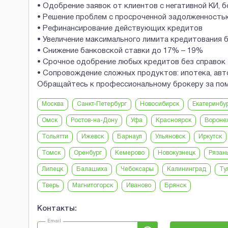
• Одобрение заявок от клиентов с негативной КИ, 
• Решение проблем с просроченной задолженность
• Рефинансирование действующих кредитов
• Увеличение максимального лимита кредитования бе
• Снижение банковской ставки до 17% – 19%
• Срочное одобрение любых кредитов без справок
• Сопровождение сложных продуктов: ипотека, авт
Обращайтесь к профессиональному брокеру за по
Москва
Санкт-Петербург
Новосибирск
Екатеринбу
Омск
Ростов-на-Дону
Уфа
Красноярск
Вороне
Тольятти
Ижевск
Барнаул
Ульяновск
Иркутск
Томск
Оренбург
Кемерово
Новокузнецк
Рязан
Липецк
Балашиха
Чебоксары
Калининград
Ту
Тверь
Магнитогорск
Иваново
Брянск
Контакты:
Email