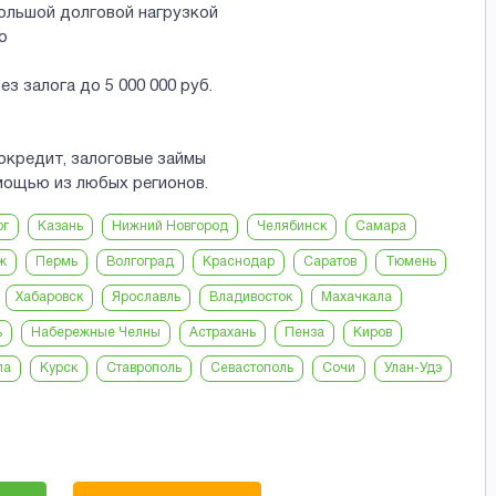
большой долговой нагрузкой
ю
з залога до 5 000 000 руб.
окредит, залоговые займы
мощью из любых регионов.
рг
Казань
Нижний Новгород
Челябинск
Самара
ж
Пермь
Волгоград
Краснодар
Саратов
Тюмень
Хабаровск
Ярославль
Владивосток
Махачкала
ь
Набережные Челны
Астрахань
Пенза
Киров
ла
Курск
Ставрополь
Севастополь
Сочи
Улан-Удэ