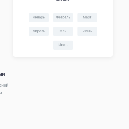
Январь
Февраль
Март
Апрель
Май
Июнь
Июль
ми
рией
и