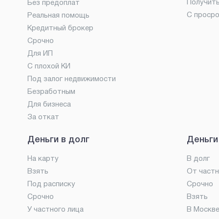
Получит
Без предоплат
С проср
Реальная помощь
Кредитный брокер
Срочно
Для ИП
С плохой КИ
Под залог недвижимости
Безработным
Для бизнеса
За откат
Деньги в долг
Деньги
На карту
В долг
Взять
От частн
Под расписку
Срочно
Срочно
Взять
У частного лица
В Москв