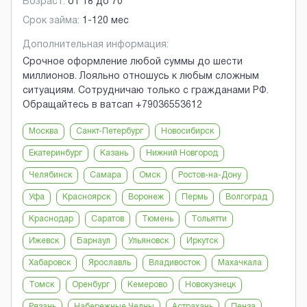
Возраст:
от
18
до
70
Срок займа:
1-120 мес
Дополнительная информация:
Срочное оформление любой суммы до шести
миллионов. Лояльно отношусь к любым сложным
ситуациям. Сотрудничаю только с гражданами РФ.
Обращайтесь в ватсап +79036553612
Москва
Санкт-Петербург
Новосибирск
Екатеринбург
Казань
Нижний Новгород
Челябинск
Самара
Омск
Ростов-на-Дону
Уфа
Красноярск
Воронеж
Пермь
Волгоград
Краснодар
Саратов
Тюмень
Тольятти
Ижевск
Барнаул
Ульяновск
Иркутск
Хабаровск
Ярославль
Владивосток
Махачкала
Томск
Оренбург
Кемерово
Новокузнецк
Рязань
Набережные Челны
Астрахань
Пенза