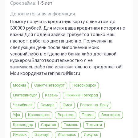
Срок займа:
1-5 лет
Дополнительная информация:
Помогу получить кредитную карту с лимитом до
300000 рублей. Для меня ваша кредитная история не
важна.Для подачи заявки требуется только Ваш
паспорт, работаю дистанционно. Получения на
следующей день после выполнение моих
условий,либо в отделение банка либо доставкой
курьером.Благотворительностью я не
занимаюсь,работаю исключительно с предоплатой!
Мои координаты renins.ru@list.ru
Москва
Санкт-Петербург
Новосибирск
Екатеринбург
Казань
Нижний Новгород
Челябинск
Самара
Омск
Ростов-на-Дону
Уфа
Красноярск
Воронеж
Пермь
Волгоград
Краснодар
Саратов
Тюмень
Тольятти
Ижевск
Барнаул
Ульяновск
Иркутск