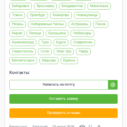
Хабаровск
Ярославль
Владивосток
Махачкала
Томск
Оренбург
Кемерово
Новокузнецк
Рязань
Набережные Челны
Астрахань
Пенза
Киров
Липецк
Балашиха
Чебоксары
Калининград
Тула
Курск
Ставрополь
Севастополь
Сочи
Улан-Удэ
Тверь
Магнитогорск
Иваново
Брянск
Контакты:
Написать на почту
Оставить заявку
Проверить отзывы
Ренессанс
Дмитрий
22 июня 2026
37