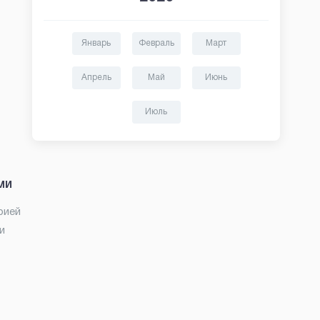
Январь
Февраль
Март
Апрель
Май
Июнь
Июль
ми
рией
и