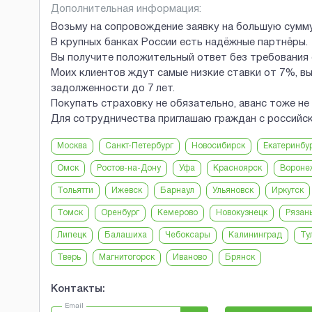
Дополнительная информация:
Возьму на сопровождение заявку на большую сумму 
В крупных банках России есть надёжные партнёры.
Вы получите положительный ответ без требования о
Моих клиентов ждут самые низкие ставки от 7%, в
задолженности до 7 лет.
Покупать страховку не обязательно, аванс тоже не
Для сотрудничества приглашаю граждан с российско
Москва
Санкт-Петербург
Новосибирск
Екатеринбу
Омск
Ростов-на-Дону
Уфа
Красноярск
Вороне
Тольятти
Ижевск
Барнаул
Ульяновск
Иркутск
Томск
Оренбург
Кемерово
Новокузнецк
Рязан
Липецк
Балашиха
Чебоксары
Калининград
Ту
Тверь
Магнитогорск
Иваново
Брянск
Контакты:
Email