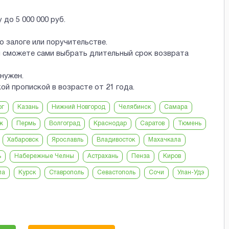
до 5 000 000 руб.
 залоге или поручительстве.
ы сможете сами выбрать длительный срок возврата
 нужен.
й пропиской в возрасте от 21 года.
рг
Казань
Нижний Новгород
Челябинск
Самара
ж
Пермь
Волгоград
Краснодар
Саратов
Тюмень
Хабаровск
Ярославль
Владивосток
Махачкала
ь
Набережные Челны
Астрахань
Пенза
Киров
ла
Курск
Ставрополь
Севастополь
Сочи
Улан-Удэ