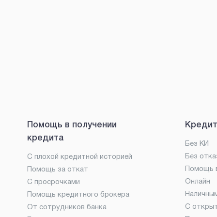
Помощь в получении
Кредит
кредита
Без КИ
Без отка
С плохой кредитной историей
Помощь в
Помощь за откат
Онлайн
С просрочками
Наличны
Помощь кредитного брокера
С откры
От сотрудников банка