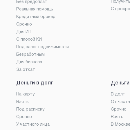
Получит
Без предоплат
С проср
Реальная помощь
Кредитный брокер
Срочно
Для ИП
С плохой КИ
Под залог недвижимости
Безработным
Для бизнеса
За откат
Деньги в долг
Деньги
На карту
В долг
Взять
От частн
Под расписку
Срочно
Срочно
Взять
У частного лица
В Москв