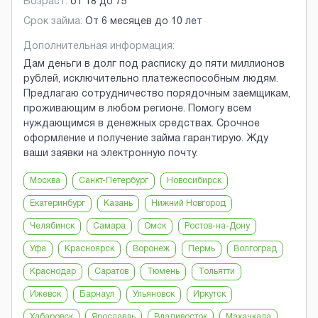
Возраст:
от
18
до
75
Срок займа:
От 6 месяцев до 10 лет
Дополнительная информация:
Дам деньги в долг под расписку до пяти миллионов
рублей, исключительно платежеспособным людям.
Предлагаю сотрудничество порядочным заемщикам,
проживающим в любом регионе. Помогу всем
нуждающимся в денежных средствах. Срочное
оформление и получение займа гарантирую. Жду
ваши заявки на электронную почту.
Москва
Санкт-Петербург
Новосибирск
Екатеринбург
Казань
Нижний Новгород
Челябинск
Самара
Омск
Ростов-на-Дону
Уфа
Красноярск
Воронеж
Пермь
Волгоград
Краснодар
Саратов
Тюмень
Тольятти
Ижевск
Барнаул
Ульяновск
Иркутск
Хабаровск
Ярославль
Владивосток
Махачкала