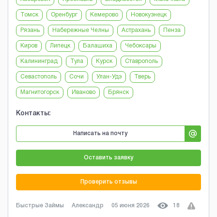
Томск
Оренбург
Кемерово
Новокузнецк
Рязань
Набережные Челны
Астрахань
Пенза
Киров
Липецк
Балашиха
Чебоксары
Калининград
Тула
Курск
Ставрополь
Севастополь
Сочи
Улан-Удэ
Тверь
Магнитогорск
Иваново
Брянск
Контакты:
Написать на почту
Оставить заявку
Проверить отзывы
Быстрые Займы
Александр
05 июня 2026
18