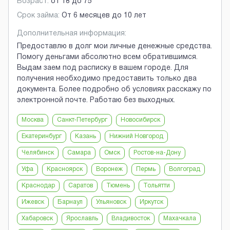
Возраст:
от
18
до
75
Срок займа:
От 6 месяцев до 10 лет
Дополнительная информация:
Предоставлю в долг мои личные денежные средства.
Помогу деньгами абсолютно всем обратившимся.
Выдам заем под расписку в вашем городе. Для
получения необходимо предоставить только два
документа. Более подробно об условиях расскажу по
электронной почте. Работаю без выходных.
Москва
Санкт-Петербург
Новосибирск
Екатеринбург
Казань
Нижний Новгород
Челябинск
Самара
Омск
Ростов-на-Дону
Уфа
Красноярск
Воронеж
Пермь
Волгоград
Краснодар
Саратов
Тюмень
Тольятти
Ижевск
Барнаул
Ульяновск
Иркутск
Хабаровск
Ярославль
Владивосток
Махачкала