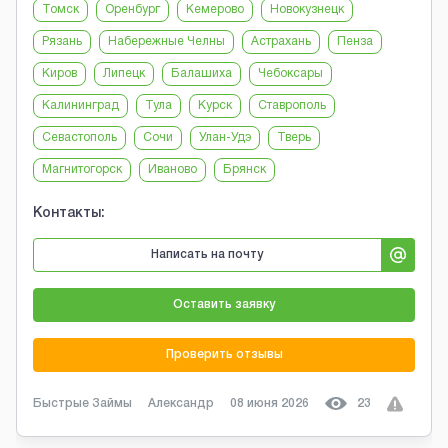
Томск
Оренбург
Кемерово
Новокузнецк
Рязань
Набережные Челны
Астрахань
Пенза
Киров
Липецк
Балашиха
Чебоксары
Калининград
Тула
Курск
Ставрополь
Севастополь
Сочи
Улан-Удэ
Тверь
Магнитогорск
Иваново
Брянск
Контакты:
Написать на почту
Оставить заявку
Проверить отзывы
Быстрые Займы
Александр
08 июня 2026
23