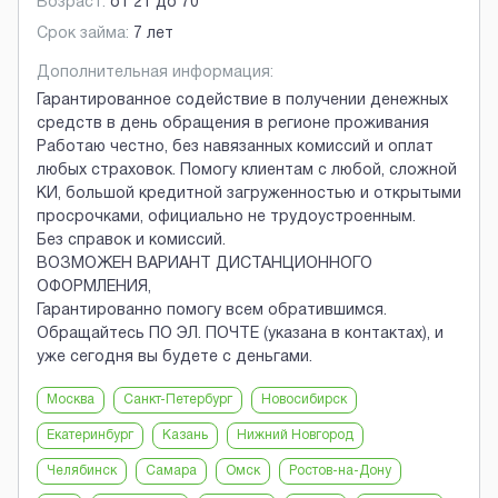
Возраст:
от
21
до
70
Срок займа:
7 лет
Дополнительная информация:
Гарантированное содействие в получении денежных
средств в день обращения в регионе проживания
Работаю честно, без навязанных комиссий и оплат
любых страховок. Помогу клиентам с любой, сложной
КИ, большой кредитной загруженностью и открытыми
просрочками, официально не трудоустроенным.
Без справок и комиссий.
ВОЗМОЖЕН ВАРИАНТ ДИСТАНЦИОННОГО
ОФОРМЛЕНИЯ,
Гарантированно помогу всем обратившимся.
Обращайтесь ПО ЭЛ. ПОЧТЕ (указана в контактах), и
уже сегодня вы будете с деньгами.
Москва
Санкт-Петербург
Новосибирск
Екатеринбург
Казань
Нижний Новгород
Челябинск
Самара
Омск
Ростов-на-Дону