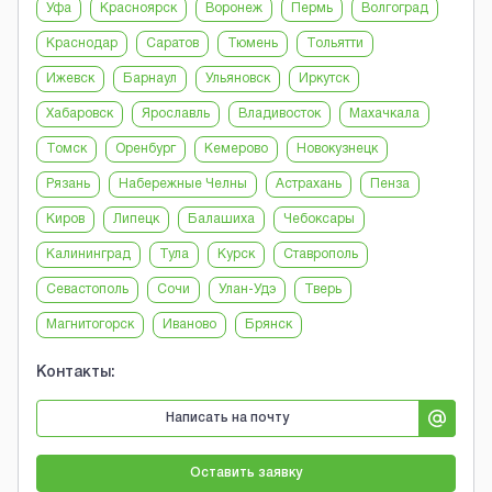
Уфа
Красноярск
Воронеж
Пермь
Волгоград
Краснодар
Саратов
Тюмень
Тольятти
Ижевск
Барнаул
Ульяновск
Иркутск
Хабаровск
Ярославль
Владивосток
Махачкала
Томск
Оренбург
Кемерово
Новокузнецк
Рязань
Набережные Челны
Астрахань
Пенза
Киров
Липецк
Балашиха
Чебоксары
Калининград
Тула
Курск
Ставрополь
Севастополь
Сочи
Улан-Удэ
Тверь
Магнитогорск
Иваново
Брянск
Контакты:
Написать на почту
Оставить заявку