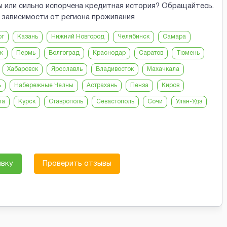
ы или сильно испорчена кредитная история? Обращайтесь.
е зависимости от региона проживания
рг
Казань
Нижний Новгород
Челябинск
Самара
ж
Пермь
Волгоград
Краснодар
Саратов
Тюмень
Хабаровск
Ярославль
Владивосток
Махачкала
ь
Набережные Челны
Астрахань
Пенза
Киров
ла
Курск
Ставрополь
Севастополь
Сочи
Улан-Удэ
явку
Проверить отзывы