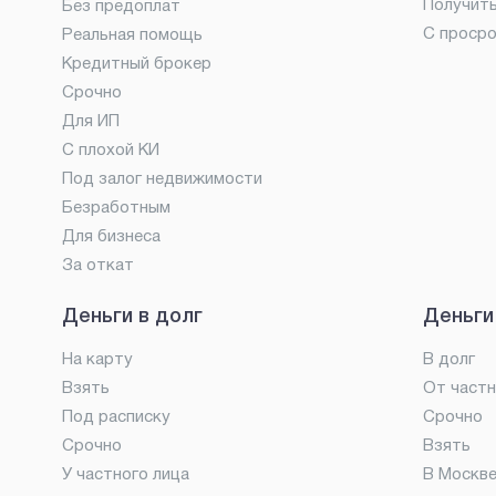
Получит
Без предоплат
С проср
Реальная помощь
Кредитный брокер
Срочно
Для ИП
С плохой КИ
Под залог недвижимости
Безработным
Для бизнеса
За откат
Деньги в долг
Деньги
На карту
В долг
Взять
От частн
Под расписку
Срочно
Срочно
Взять
У частного лица
В Москв