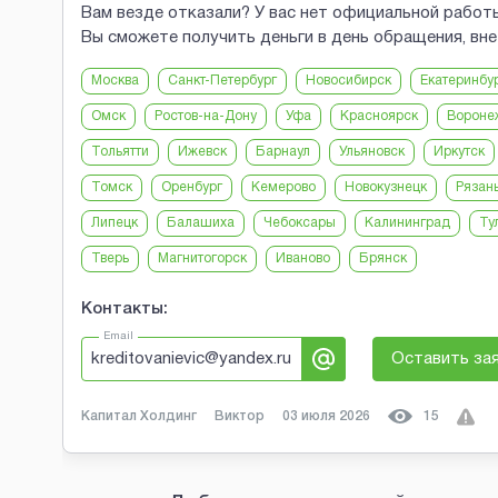
Вам везде отказали? У вас нет официальной работ
Вы сможете получить деньги в день обращения, вн
Москва
Санкт-Петербург
Новосибирск
Екатеринбу
Омск
Ростов-на-Дону
Уфа
Красноярск
Вороне
Тольятти
Ижевск
Барнаул
Ульяновск
Иркутск
Томск
Оренбург
Кемерово
Новокузнецк
Рязан
Липецк
Балашиха
Чебоксары
Калининград
Ту
Тверь
Магнитогорск
Иваново
Брянск
Контакты:
Email
kreditovanievic@yandex.ru
Оставить за
Капитал Холдинг
Виктор
03 июля 2026
15