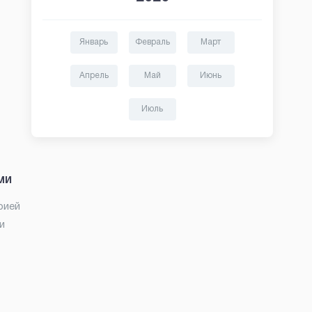
Январь
Февраль
Март
Апрель
Май
Июнь
Июль
ми
рией
и