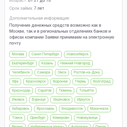
Возраст:
от
21
до
70
Срок займа:
7 лет
Дополнительная информация:
Получение денежных средств возможно как в
Москве, так и в региональных отделениях банков и
офисах компании Заявки принимаем на электронную
почту
Москва
Санкт-Петербург
Новосибирск
Екатеринбург
Казань
Нижний Новгород
Челябинск
Самара
Омск
Ростов-на-Дону
Уфа
Красноярск
Воронеж
Пермь
Волгоград
Краснодар
Саратов
Тюмень
Тольятти
Ижевск
Барнаул
Ульяновск
Иркутск
Хабаровск
Ярославль
Владивосток
Махачкала
Томск
Оренбург
Кемерово
Новокузнецк
Рязань
Набережные Челны
Астрахань
Пенза