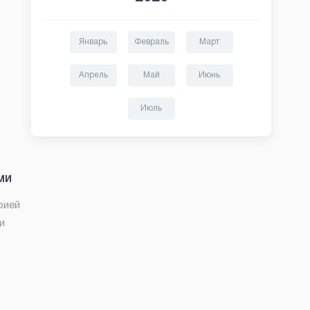
Январь
Февраль
Март
Апрель
Май
Июнь
Июль
ми
рией
и