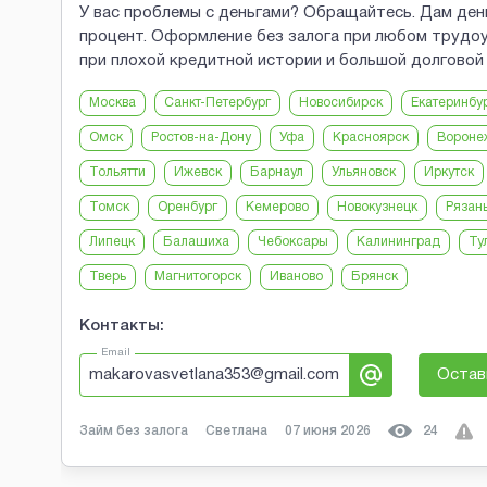
У вас проблемы с деньгами? Обращайтесь. Дам день
процент. Оформление без залога при любом трудоу
при плохой кредитной истории и большой долговой 
Москва
Санкт-Петербург
Новосибирск
Екатеринбу
Омск
Ростов-на-Дону
Уфа
Красноярск
Вороне
Тольятти
Ижевск
Барнаул
Ульяновск
Иркутск
Томск
Оренбург
Кемерово
Новокузнецк
Рязан
Липецк
Балашиха
Чебоксары
Калининград
Ту
Тверь
Магнитогорск
Иваново
Брянск
Контакты:
Email
makarovasvetlana353@gmail.com
Остав
Займ без залога
Светлана
07 июня 2026
24