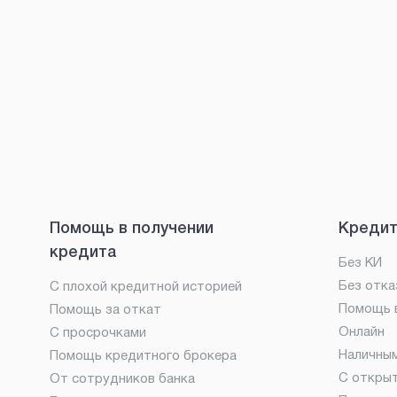
Помощь в получении
Кредит
кредита
Без КИ
Без отка
С плохой кредитной историей
Помощь в
Помощь за откат
Онлайн
С просрочками
Наличны
Помощь кредитного брокера
С откры
От сотрудников банка