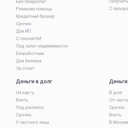
Получит
Без предоплат
С проср
Реальная помощь
Кредитный брокер
Срочно
Для ИП
С плохой КИ
Под залог недвижимости
Безработным
Для бизнеса
За откат
Деньги в долг
Деньги
На карту
В долг
Взять
От частн
Под расписку
Срочно
Срочно
Взять
У частного лица
В Москв