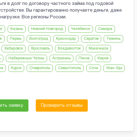
ги в долг по договору частного займа под годовой
стройстве. Вы гарантированно получаете деньги, даже
нагрузке. Все регионы России.
рг
Казань
Нижний Новгород
Челябинск
Самара
ж
Пермь
Волгоград
Краснодар
Саратов
Тюмень
Хабаровск
Ярославль
Владивосток
Махачкала
ь
Набережные Челны
Астрахань
Пенза
Киров
ла
Курск
Ставрополь
Севастополь
Сочи
Улан-Удэ
ить заявку
Проверить отзывы