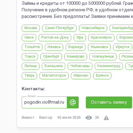
Займы и кредиты от 100000 до 5000000 рублей. Г
Получение в удобном регионе РФ, в удобном отдел
рассмотрение. Без предоплаты! Заявки принимаем 
Москва
Санкт-Петербург
Новосибирск
Екатеринбу
Омск
Ростов-на-Дону
Уфа
Красноярск
Вороне
Тольятти
Ижевск
Барнаул
Ульяновск
Иркутск
Томск
Оренбург
Кемерово
Новокузнецк
Рязан
Липецк
Балашиха
Чебоксары
Калининград
Ту
Тверь
Магнитогорск
Иваново
Брянск
Контакты:
Email
pogodin.vic@mail.ru
Оставить заявку
Инвест
Виктор
05 июля 2026
25