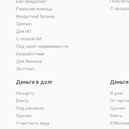
Получит
Без предоплат
С проср
Реальная помощь
Кредитный брокер
Срочно
Для ИП
С плохой КИ
Под залог недвижимости
Безработным
Для бизнеса
За откат
Деньги в долг
Деньги
На карту
В долг
Взять
От частн
Под расписку
Срочно
Срочно
Взять
У частного лица
В Москв