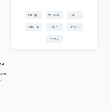
Январь
Февраль
Март
Апрель
Май
Июнь
Июль
ми
рией
и