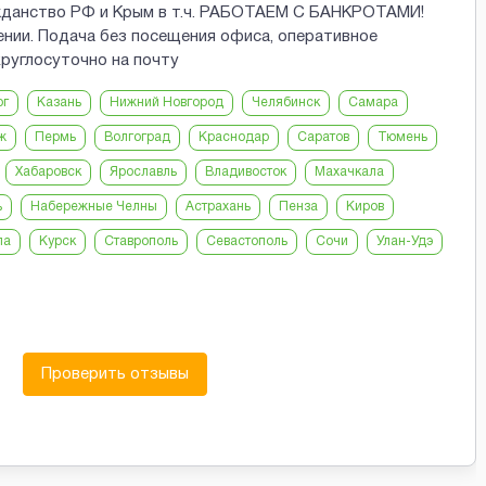
ражданство РФ и Крым в т.ч. РАБОТАЕМ С БАНКРОТАМИ!
ении. Подача без посещения офиса, оперативное
круглосуточно на почту
рг
Казань
Нижний Новгород
Челябинск
Самара
ж
Пермь
Волгоград
Краснодар
Саратов
Тюмень
Хабаровск
Ярославль
Владивосток
Махачкала
ь
Набережные Челны
Астрахань
Пенза
Киров
ла
Курск
Ставрополь
Севастополь
Сочи
Улан-Удэ
Проверить отзывы