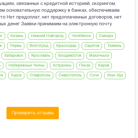
ациях, связанных с кредитной историей, скорингом,
ем основательную поддержку в банках, обеспечиваем
то Нет предоплат, нет предоплаченных договоров, нет
ых денег Заявки принимаем на электронную почту
рг
Казань
Нижний Новгород
Челябинск
Самара
ж
Пермь
Волгоград
Краснодар
Саратов
Тюмень
Хабаровск
Ярославль
Владивосток
Махачкала
ь
Набережные Челны
Астрахань
Пенза
Киров
ла
Курск
Ставрополь
Севастополь
Сочи
Улан-Удэ
Проверить отзывы