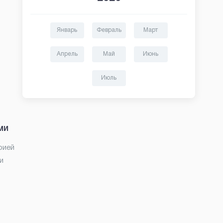
Январь
Февраль
Март
Апрель
Май
Июнь
Июль
ми
рией
и