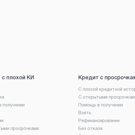
 с плохой КИ
Кредит с просрочка
С плохой кредитной исто
за
С открытыми просрочкам
 получении
Помощь в получении
Взять
ми
Рефинансирование
тыми просрочками
Без отказа