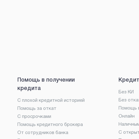
Помощь в получении
Кредит
кредита
Без КИ
Без отка
С плохой кредитной историей
Помощь в
Помощь за откат
Онлайн
С просрочками
Наличны
Помощь кредитного брокера
С откры
От сотрудников банка