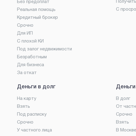
Получит
Без предоплат
С проср
Реальная помощь
Кредитный брокер
Срочно
Для ИП
С плохой КИ
Под залог недвижимости
Безработным
Для бизнеса
За откат
Деньги в долг
Деньги
На карту
В долг
Взять
От частн
Под расписку
Срочно
Срочно
Взять
У частного лица
В Москв