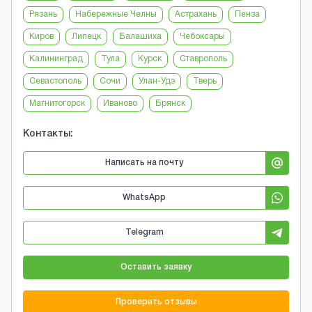
Рязань
Набережные Челны
Астрахань
Пенза
Киров
Липецк
Балашиха
Чебоксары
Калининград
Тула
Курск
Ставрополь
Севастополь
Сочи
Улан-Удэ
Тверь
Магнитогорск
Иваново
Брянск
Контакты:
Написать на почту
WhatsApp
Telegram
Оставить заявку
Проверить отзывы