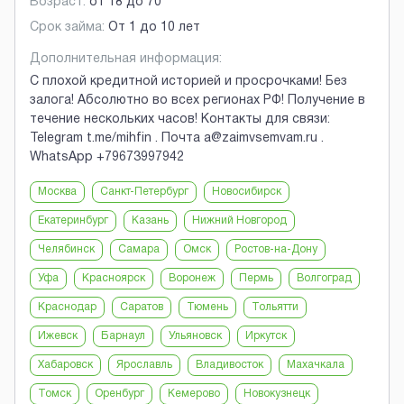
Возраст:
от
18
до
70
Срок займа:
От 1 до 10 лет
Дополнительная информация:
С плохой кредитной историей и просрочками! Без
залога! Абсолютно во всех регионах РФ! Получение в
течение нескольких часов! Контакты для связи:
Telegram t.me/mihfin . Почта a@zaimvsemvam.ru .
WhatsApp +79673997942
Москва
Санкт-Петербург
Новосибирск
Екатеринбург
Казань
Нижний Новгород
Челябинск
Самара
Омск
Ростов-на-Дону
Уфа
Красноярск
Воронеж
Пермь
Волгоград
Краснодар
Саратов
Тюмень
Тольятти
Ижевск
Барнаул
Ульяновск
Иркутск
Хабаровск
Ярославль
Владивосток
Махачкала
Томск
Оренбург
Кемерово
Новокузнецк