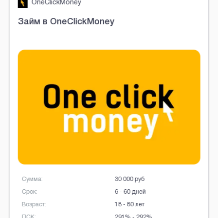
Fin5
Займы в Fin5
Сумма:
25 000 руб
Срок:
7 - 30 дней
Возраст:
18 - 70 лет
ПСК:
292%