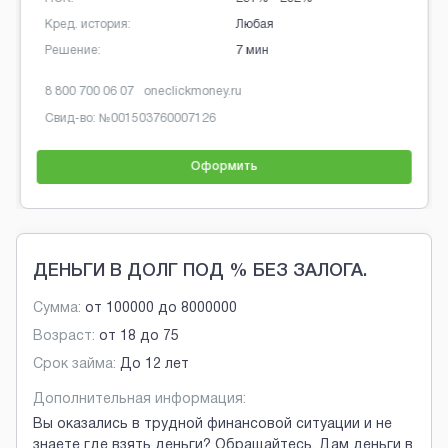
Кред. история:
Любая
Решение:
5 минут
8 800 511 2833
finfive.ru
Свид-во: №
2303336010009
Оформить
Brobaza - Обычные объявления
ДЕНЬГИ В ДОЛГ ПОД % БЕЗ ЗАЛОГА.
Сумма:
от
100000
до
8000000
Возраст:
от
18
до
75
Срок займа:
До 12 лет
Дополнительная информация:
Вы оказались в трудной финансовой ситуации и не
знаете где взять деньги? Обращайтесь. Дам деньги в