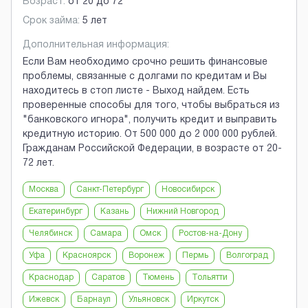
Возраст:
от
20
до
72
Срок займа:
5 лет
Дополнительная информация:
Если Вам необходимо срочно решить финансовые
проблемы, связанные с долгами по кредитам и Вы
находитесь в стоп листе - Выход найдем. Есть
проверенные способы для того, чтобы выбраться из
"банковского игнора", получить кредит и выправить
кредитную историю. От 500 000 до 2 000 000 рублей.
Гражданам Российской Федерации, в возрасте от 20-
72 лет.
Москва
Санкт-Петербург
Новосибирск
Екатеринбург
Казань
Нижний Новгород
Челябинск
Самара
Омск
Ростов-на-Дону
Уфа
Красноярск
Воронеж
Пермь
Волгоград
Краснодар
Саратов
Тюмень
Тольятти
Ижевск
Барнаул
Ульяновск
Иркутск