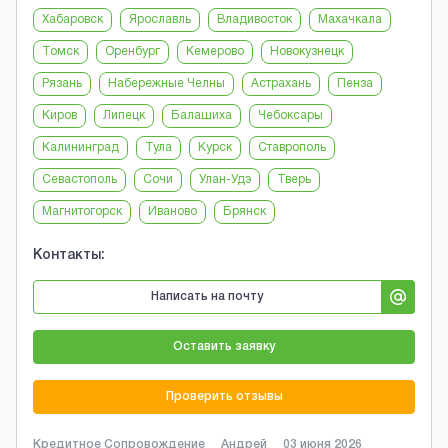
Хабаровск
Ярославль
Владивосток
Махачкала
Томск
Оренбург
Кемерово
Новокузнецк
Рязань
Набережные Челны
Астрахань
Пенза
Киров
Липецк
Балашиха
Чебоксары
Калининград
Тула
Курск
Ставрополь
Севастополь
Сочи
Улан-Удэ
Тверь
Магнитогорск
Иваново
Брянск
Контакты:
Написать на почту
Оставить заявку
Проверить отзывы
Кредитное Сопровождение
Андрей
03 июня 2026