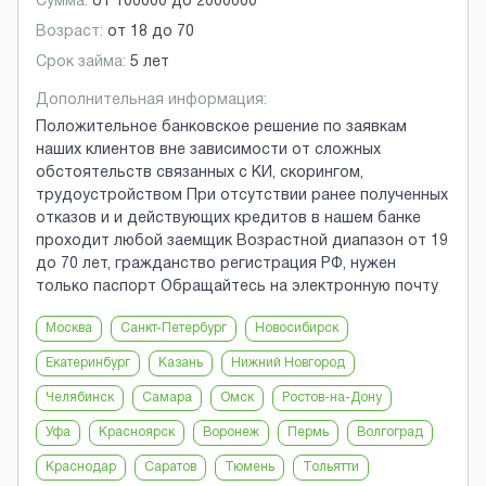
Сумма:
от
100000
до
2000000
Возраст:
от
18
до
70
Срок займа:
5 лет
Дополнительная информация:
Положительное банковское решение по заявкам
наших клиентов вне зависимости от сложных
обстоятельств связанных с КИ, скорингом,
трудоустройством При отсутствии ранее полученных
отказов и и действующих кредитов в нашем банке
проходит любой заемщик Возрастной диапазон от 19
до 70 лет, гражданство регистрация РФ, нужен
только паспорт Обращайтесь на электронную почту
Москва
Санкт-Петербург
Новосибирск
Екатеринбург
Казань
Нижний Новгород
Челябинск
Самара
Омск
Ростов-на-Дону
Уфа
Красноярск
Воронеж
Пермь
Волгоград
Краснодар
Саратов
Тюмень
Тольятти