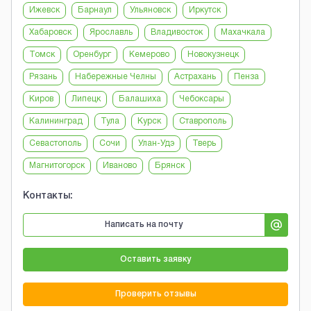
Ижевск
Барнаул
Ульяновск
Иркутск
Хабаровск
Ярославль
Владивосток
Махачкала
Томск
Оренбург
Кемерово
Новокузнецк
Рязань
Набережные Челны
Астрахань
Пенза
Киров
Липецк
Балашиха
Чебоксары
Калининград
Тула
Курск
Ставрополь
Севастополь
Сочи
Улан-Удэ
Тверь
Магнитогорск
Иваново
Брянск
Контакты:
Написать на почту
Оставить заявку
Проверить отзывы