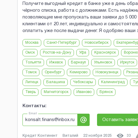
Получите выгодный кредит в банке уже в день обр
чёрного списка, работа с должниками. Есть надёжн
позволяющие мне пропускать ваши заявки до 5 000 
клиентами от 20 лет, индивидуально и самостоятел
оплатить уже после выдачи денег. Я одобряю ваши 
Москва
Санкт-Петербург
Новосибирск
Екатеринбу
Омск
Ростов-на-Дону
Уфа
Красноярск
Вороне
Тольятти
Ижевск
Барнаул
Ульяновск
Иркутск
Томск
Оренбург
Кемерово
Новокузнецк
Рязан
Липецк
Балашиха
Чебоксары
Калининград
Ту
Тверь
Магнитогорск
Иваново
Брянск
Контакты:
Email
konsalt.finans@inbox.ru
Оставить заявк
Кредит Континент
Виталий
22 ноября 2025
33