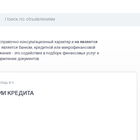
справочно-консультационный характер и
не является
 не является банком, кредитной или микрофинансовой
жения - это содействие в подборе финансовых услуг и
ормлении документов.
щь в п...
ИИ КРЕДИТА