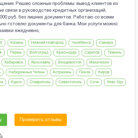
ащения. Решаю сложные проблемы: вывод клиентов из
ые связи в руководстве кредитных организаций,
000 руб. без лишних документов. Работаю со всеми
ьно готовлю документы для банка. Мои услуги можно
заявки ежедневно,
рг
Казань
Нижний Новгород
Челябинск
Самара
ж
Пермь
Волгоград
Краснодар
Саратов
Тюмень
Хабаровск
Ярославль
Владивосток
Махачкала
ь
Набережные Челны
Астрахань
Пенза
Киров
ла
Курск
Ставрополь
Севастополь
Сочи
Улан-Удэ
у
Проверить отзывы