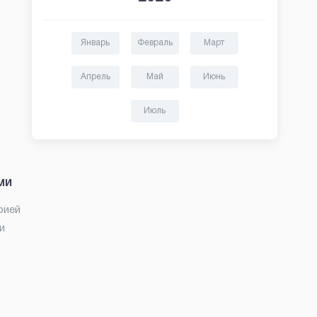
Январь
Февраль
Март
Апрель
Май
Июнь
Июль
ми
рией
и