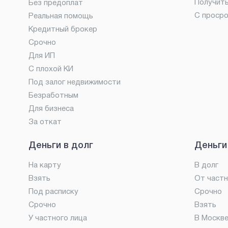
Получит
Без предоплат
С проср
Реальная помощь
Кредитный брокер
Срочно
Для ИП
С плохой КИ
Под залог недвижимости
Безработным
Для бизнеса
За откат
Деньги в долг
Деньги
На карту
В долг
Взять
От частн
Под расписку
Срочно
Срочно
Взять
У частного лица
В Москв