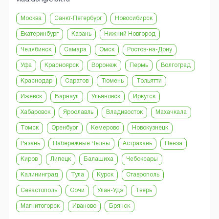
Москва
Санкт-Петербург
Новосибирск
Екатеринбург
Казань
Нижний Новгород
Челябинск
Самара
Омск
Ростов-на-Дону
Уфа
Красноярск
Воронеж
Пермь
Волгоград
Краснодар
Саратов
Тюмень
Тольятти
Ижевск
Барнаул
Ульяновск
Иркутск
Хабаровск
Ярославль
Владивосток
Махачкала
Томск
Оренбург
Кемерово
Новокузнецк
Рязань
Набережные Челны
Астрахань
Пенза
Киров
Липецк
Балашиха
Чебоксары
Калининград
Тула
Курск
Ставрополь
Севастополь
Сочи
Улан-Удэ
Тверь
Магнитогорск
Иваново
Брянск