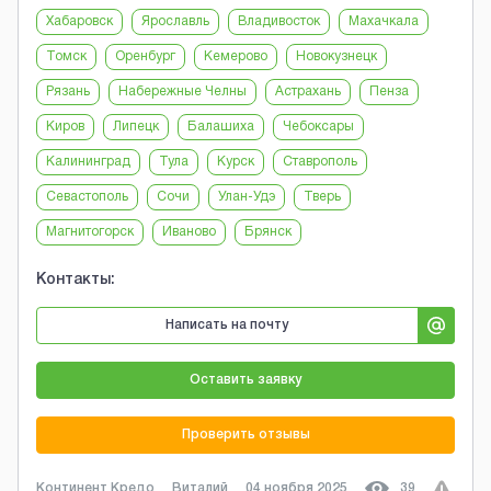
Хабаровск
Ярославль
Владивосток
Махачкала
Томск
Оренбург
Кемерово
Новокузнецк
Рязань
Набережные Челны
Астрахань
Пенза
Киров
Липецк
Балашиха
Чебоксары
Калининград
Тула
Курск
Ставрополь
Севастополь
Сочи
Улан-Удэ
Тверь
Магнитогорск
Иваново
Брянск
Контакты:
Написать на почту
Оставить заявку
Проверить отзывы
Континент Кредо
Виталий
04 ноября 2025
39