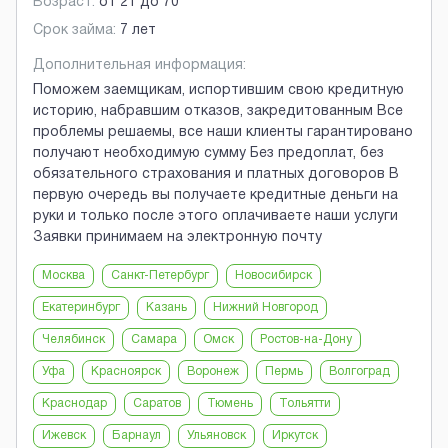
Возраст:
от
21
до
70
Срок займа:
7 лет
Дополнительная информация:
Поможем заемщикам, испортившим свою кредитную
историю, набравшим отказов, закредитованным Все
проблемы решаемы, все наши клиенты гарантировано
получают необходимую сумму Без предоплат, без
обязательного страхования и платных договоров В
первую очередь вы получаете кредитные деньги на
руки и только после этого оплачиваете наши услуги
Заявки принимаем на электронную почту
Москва
Санкт-Петербург
Новосибирск
Екатеринбург
Казань
Нижний Новгород
Челябинск
Самара
Омск
Ростов-на-Дону
Уфа
Красноярск
Воронеж
Пермь
Волгоград
Краснодар
Саратов
Тюмень
Тольятти
Ижевск
Барнаул
Ульяновск
Иркутск