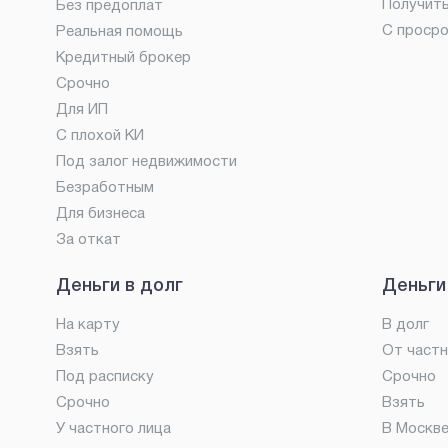
Получит
Без предоплат
С проср
Реальная помощь
Кредитный брокер
Срочно
Для ИП
С плохой КИ
Под залог недвижимости
Безработным
Для бизнеса
За откат
Деньги в долг
Деньги
На карту
В долг
Взять
От частн
Под расписку
Срочно
Срочно
Взять
У частного лица
В Москв