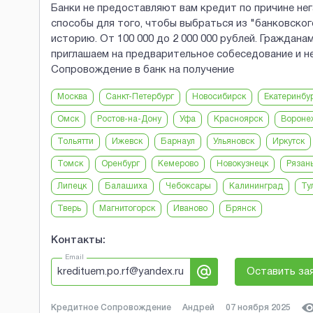
Банки не предоставляют вам кредит по причине не
способы для того, чтобы выбраться из "банковског
историю. От 100 000 до 2 000 000 рублей. Граждана
приглашаем на предварительное собеседование и не
Сопровождение в банк на получение
Москва
Санкт-Петербург
Новосибирск
Екатеринбу
Омск
Ростов-на-Дону
Уфа
Красноярск
Вороне
Тольятти
Ижевск
Барнаул
Ульяновск
Иркутск
Томск
Оренбург
Кемерово
Новокузнецк
Рязан
Липецк
Балашиха
Чебоксары
Калининград
Ту
Тверь
Магнитогорск
Иваново
Брянск
Контакты:
Email
kredituem.po.rf@yandex.ru
Оставить за
Кредитное Сопровождение
Андрей
07 ноября 2025