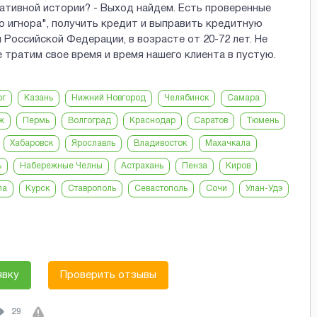
гативной истории? - Выход найдем. Есть проверенные
о игнора", получить кредит и выправить кредитную
м Российской Федерации, в возрасте от 20-72 лет. Не
 тратим свое время и время нашего клиента в пустую.
рг
Казань
Нижний Новгород
Челябинск
Самара
ж
Пермь
Волгоград
Краснодар
Саратов
Тюмень
Хабаровск
Ярославль
Владивосток
Махачкала
ь
Набережные Челны
Астрахань
Пенза
Киров
ла
Курск
Ставрополь
Севастополь
Сочи
Улан-Удэ
явку
Проверить отзывы
29