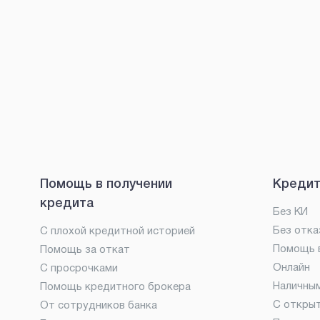
Помощь в получении
Кредит
кредита
Без КИ
Без отка
С плохой кредитной историей
Помощь в
Помощь за откат
Онлайн
С просрочками
Наличны
Помощь кредитного брокера
С откры
От сотрудников банка