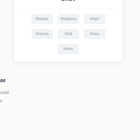
Январь
Февраль
Март
Апрель
Май
Июнь
Июль
ми
рией
и