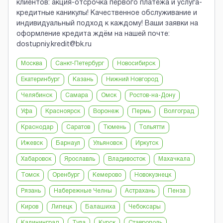
клиентов: акция-отсрочка первого платежа и услуга-
кредитные каникулы! Качественное обслуживание и
индивидуальный подход к каждому! Ваши заявки на
оформление кредита ждём на нашей почте:
dostupniy.kredit@bk.ru
Москва
Санкт-Петербург
Новосибирск
Екатеринбург
Казань
Нижний Новгород
Челябинск
Самара
Омск
Ростов-на-Дону
Уфа
Красноярск
Воронеж
Пермь
Волгоград
Краснодар
Саратов
Тюмень
Тольятти
Ижевск
Барнаул
Ульяновск
Иркутск
Хабаровск
Ярославль
Владивосток
Махачкала
Томск
Оренбург
Кемерово
Новокузнецк
Рязань
Набережные Челны
Астрахань
Пенза
Киров
Липецк
Балашиха
Чебоксары
Калининград
Тула
Курск
Ставрополь