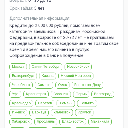
Возраст:
от
20
до
72
Срок займа:
5 лет
Дополнительная информация:
Кредиты до 2 000 000 рублей, помогаем всем
категориям заемщиков.. Гражданам Российской
Федерации, в возрасте от 20-72 лет. Не приглашаем
на предварительное собеседование и не тратим свое
время и время нашего клиента в пустую.
Сопровождение в банк на получение
Москва
Санкт-Петербург
Новосибирск
Екатеринбург
Казань
Нижний Новгород
Челябинск
Самара
Омск
Ростов-на-Дону
Уфа
Красноярск
Воронеж
Пермь
Волгоград
Краснодар
Саратов
Тюмень
Тольятти
Ижевск
Барнаул
Ульяновск
Иркутск
Хабаровск
Ярославль
Владивосток
Махачкала