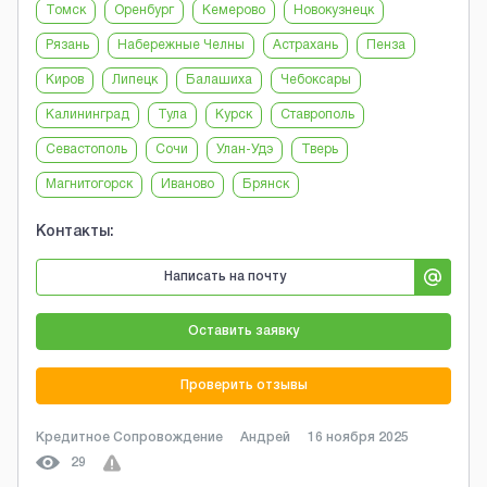
Томск
Оренбург
Кемерово
Новокузнецк
Рязань
Набережные Челны
Астрахань
Пенза
Киров
Липецк
Балашиха
Чебоксары
Калининград
Тула
Курск
Ставрополь
Севастополь
Сочи
Улан-Удэ
Тверь
Магнитогорск
Иваново
Брянск
Контакты:
Написать на почту
Оставить заявку
Проверить отзывы
Кредитное Сопровождение
Андрей
16 ноября 2025
29