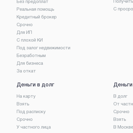
Получит
Без предоплат
С проср
Реальная помощь
Кредитный брокер
Срочно
Для ИП
С плохой КИ
Под залог недвижимости
Безработным
Для бизнеса
За откат
Деньги в долг
Деньги
На карту
В долг
Взять
От частн
Под расписку
Срочно
Срочно
Взять
У частного лица
В Москв