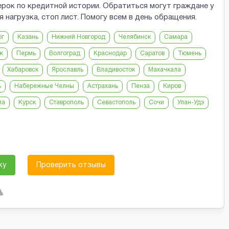
ерок по кредитной истории. Обратиться могут граждане у
 нагрузка, стоп лист. Помогу всем в день обращения.
рг
Казань
Нижний Новгород
Челябинск
Самара
ж
Пермь
Волгоград
Краснодар
Саратов
Тюмень
Хабаровск
Ярославль
Владивосток
Махачкала
ь
Набережные Челны
Астрахань
Пенза
Киров
ла
Курск
Ставрополь
Севастополь
Сочи
Улан-Удэ
ку
Проверить отзывы