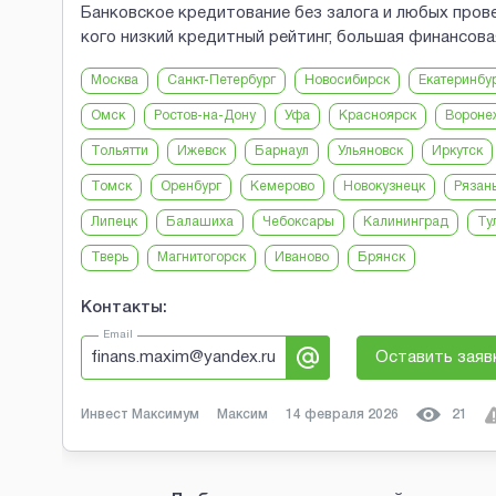
Банковское кредитование без залога и любых пров
кого низкий кредитный рейтинг, большая финансовая
Москва
Санкт-Петербург
Новосибирск
Екатеринбу
Омск
Ростов-на-Дону
Уфа
Красноярск
Вороне
Тольятти
Ижевск
Барнаул
Ульяновск
Иркутск
Томск
Оренбург
Кемерово
Новокузнецк
Рязан
Липецк
Балашиха
Чебоксары
Калининград
Ту
Тверь
Магнитогорск
Иваново
Брянск
Контакты:
Email
finans.maxim@yandex.ru
Оставить заяв
Инвест Максимум
Максим
14 февраля 2026
21