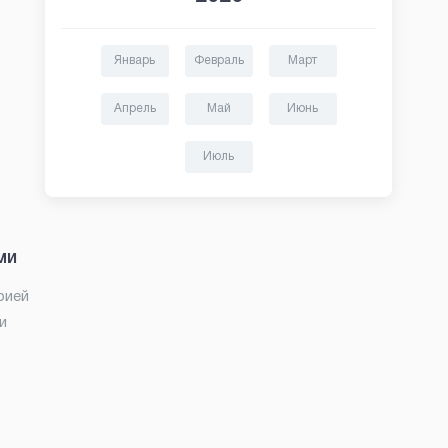
Январь
Февраль
Март
Апрель
Май
Июнь
Июль
ми
рией
и