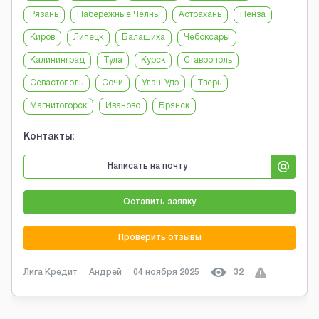
Рязань
Набережные Челны
Астрахань
Пенза
Киров
Липецк
Балашиха
Чебоксары
Калининград
Тула
Курск
Ставрополь
Севастополь
Сочи
Улан-Удэ
Тверь
Магнитогорск
Иваново
Брянск
Контакты:
Написать на почту
Оставить заявку
Проверить отзывы
Лига Кредит
Андрей
04 ноября 2025
32