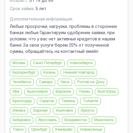
Возраст:
от
19
до
69
Срок займа:
5 лет
Дополнительная информация:
Любые просрочки, нагрузки, проблемы в сторонних
банках любые Гарантируем одобрение заявки, при
условии, что у вас нет активных кредитов в нашем
банке За свои услуги берем 25% от полученной
суммы, обращайтесь на контактный емейл
Москва
Санкт-Петербург
Новосибирск
Екатеринбург
Казань
Нижний Новгород
Челябинск
Самара
Омск
Ростов-на-Дону
Уфа
Красноярск
Воронеж
Пермь
Волгоград
Краснодар
Саратов
Тюмень
Тольятти
Ижевск
Барнаул
Ульяновск
Иркутск
Хабаровск
Ярославль
Владивосток
Махачкала
Томск
Оренбург
Кемерово
Новокузнецк