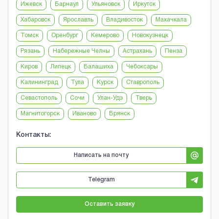
Ижевск
Барнаул
Ульяновск
Иркутск
Хабаровск
Ярославль
Владивосток
Махачкала
Томск
Оренбург
Кемерово
Новокузнецк
Рязань
Набережные Челны
Астрахань
Пенза
Киров
Липецк
Балашиха
Чебоксары
Калининград
Тула
Курск
Ставрополь
Севастополь
Сочи
Улан-Удэ
Тверь
Магнитогорск
Иваново
Брянск
Контакты:
Написать на почту
Telegram
Оставить заявку