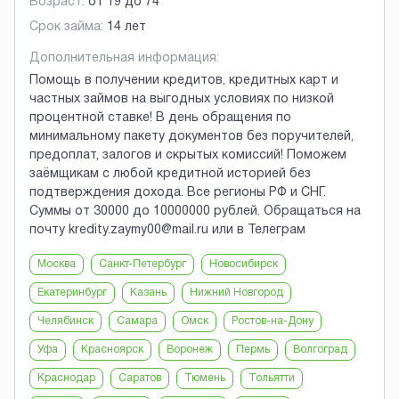
Возраст:
от
19
до
74
Срок займа:
14 лет
Дополнительная информация:
Помощь в получении кредитов, кредитных карт и
частных займов на выгодных условиях по низкой
процентной ставке! В день обращения по
минимальному пакету документов без поручителей,
предоплат, залогов и скрытых комиссий! Поможем
заёмщикам с любой кредитной историей без
подтверждения дохода. Все регионы РФ и СНГ.
Суммы от 30000 до 10000000 рублей. Обращаться на
почту kredity.zaymy00@mail.ru или в Телеграм
Москва
Санкт-Петербург
Новосибирск
Екатеринбург
Казань
Нижний Новгород
Челябинск
Самара
Омск
Ростов-на-Дону
Уфа
Красноярск
Воронеж
Пермь
Волгоград
Краснодар
Саратов
Тюмень
Тольятти