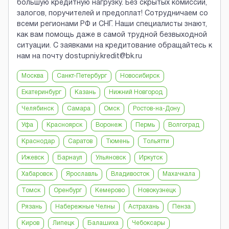
большую кредитную нагрузку. Без скрытых комиссий,
залогов, поручителей и предоплат! Сотрудничаем со
всеми регионами РФ и СНГ. Наши специалисты знают,
как вам помощь даже в самой трудной безвыходной
ситуации. С заявками на кредитование обращайтесь к
нам на почту dostupniy.kredit@bk.ru
Москва
Санкт-Петербург
Новосибирск
Екатеринбург
Казань
Нижний Новгород
Челябинск
Самара
Омск
Ростов-на-Дону
Уфа
Красноярск
Воронеж
Пермь
Волгоград
Краснодар
Саратов
Тюмень
Тольятти
Ижевск
Барнаул
Ульяновск
Иркутск
Хабаровск
Ярославль
Владивосток
Махачкала
Томск
Оренбург
Кемерово
Новокузнецк
Рязань
Набережные Челны
Астрахань
Пенза
Киров
Липецк
Балашиха
Чебоксары