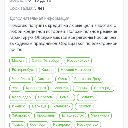
Возраст:
от
18
до
70
Срок займа:
5 лет
Дополнительная информация:
Помогаю получить кредит на любые цели. Работаю с
любой кредитной историей. Положительное решение
гарантирую. Обслуживаются все регионы России без
выходных и праздников. Обращаться по электронной
почте.
Москва
Санкт-Петербург
Новосибирск
Екатеринбург
Казань
Нижний Новгород
Челябинск
Самара
Омск
Ростов-на-Дону
Уфа
Красноярск
Воронеж
Пермь
Волгоград
Краснодар
Саратов
Тюмень
Тольятти
Ижевск
Барнаул
Ульяновск
Иркутск
Хабаровск
Ярославль
Владивосток
Махачкала
Томск
Оренбург
Кемерово
Новокузнецк