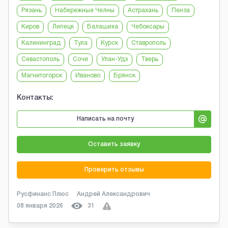
Рязань
Набережные Челны
Астрахань
Пенза
Киров
Липецк
Балашиха
Чебоксары
Калининград
Тула
Курск
Ставрополь
Севастополь
Сочи
Улан-Удэ
Тверь
Магнитогорск
Иваново
Брянск
Контакты:
Написать на почту
Оставить заявку
Проверить отзывы
Русфинанс Плюс
Андрей Александрович
08 января 2026
31