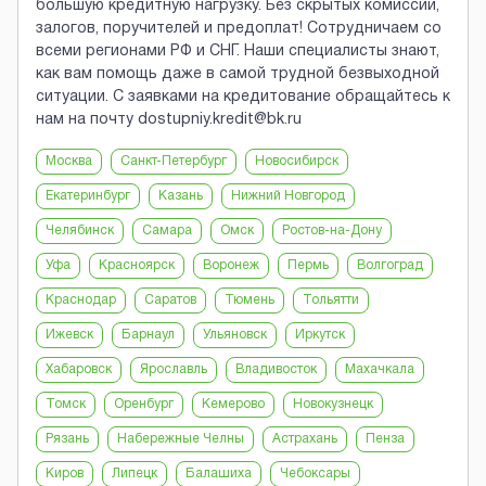
большую кредитную нагрузку. Без скрытых комиссий,
залогов, поручителей и предоплат! Сотрудничаем со
всеми регионами РФ и СНГ. Наши специалисты знают,
как вам помощь даже в самой трудной безвыходной
ситуации. С заявками на кредитование обращайтесь к
нам на почту dostupniy.kredit@bk.ru
Москва
Санкт-Петербург
Новосибирск
Екатеринбург
Казань
Нижний Новгород
Челябинск
Самара
Омск
Ростов-на-Дону
Уфа
Красноярск
Воронеж
Пермь
Волгоград
Краснодар
Саратов
Тюмень
Тольятти
Ижевск
Барнаул
Ульяновск
Иркутск
Хабаровск
Ярославль
Владивосток
Махачкала
Томск
Оренбург
Кемерово
Новокузнецк
Рязань
Набережные Челны
Астрахань
Пенза
Киров
Липецк
Балашиха
Чебоксары