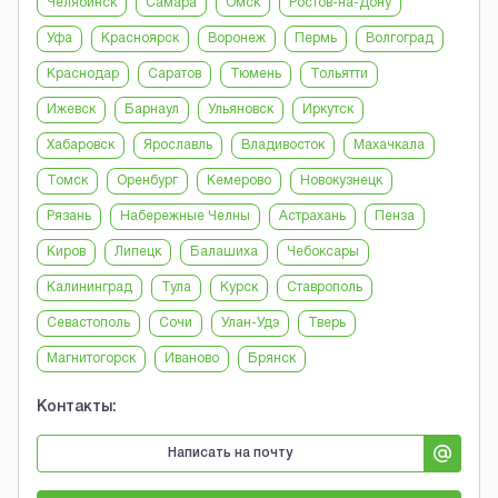
Челябинск
Самара
Омск
Ростов-на-Дону
Уфа
Красноярск
Воронеж
Пермь
Волгоград
Краснодар
Саратов
Тюмень
Тольятти
Ижевск
Барнаул
Ульяновск
Иркутск
Хабаровск
Ярославль
Владивосток
Махачкала
Томск
Оренбург
Кемерово
Новокузнецк
Рязань
Набережные Челны
Астрахань
Пенза
Киров
Липецк
Балашиха
Чебоксары
Калининград
Тула
Курск
Ставрополь
Севастополь
Сочи
Улан-Удэ
Тверь
Магнитогорск
Иваново
Брянск
Контакты:
Написать на почту