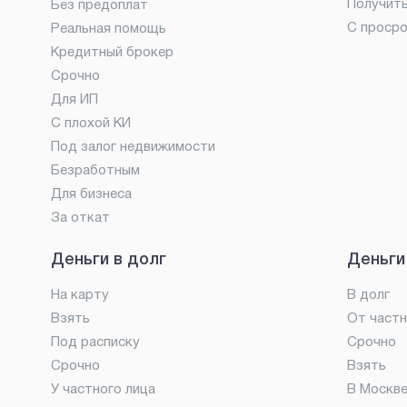
Получит
Без предоплат
С проср
Реальная помощь
Кредитный брокер
Срочно
Для ИП
С плохой КИ
Под залог недвижимости
Безработным
Для бизнеса
За откат
Деньги в долг
Деньги
На карту
В долг
Взять
От частн
Под расписку
Срочно
Срочно
Взять
У частного лица
В Москв