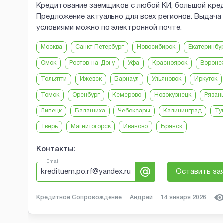
Кредитование заемщиков с любой КИ, большой кред
Предложение актуально для всех регионов. Выдач
условиями можно по электронной почте.
Москва
Санкт-Петербург
Новосибирск
Екатеринбу
Омск
Ростов-на-Дону
Уфа
Красноярск
Вороне
Тольятти
Ижевск
Барнаул
Ульяновск
Иркутск
Томск
Оренбург
Кемерово
Новокузнецк
Рязан
Липецк
Балашиха
Чебоксары
Калининград
Ту
Тверь
Магнитогорск
Иваново
Брянск
Контакты:
Email
kredituem.po.rf@yandex.ru
Оставить за
Кредитное Сопровождение
Андрей
14 января 2026