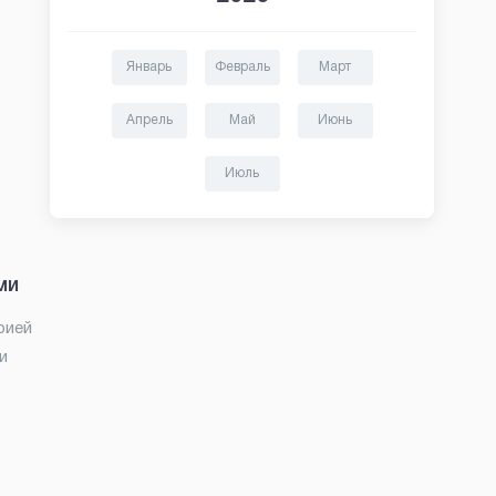
Январь
Февраль
Март
Апрель
Май
Июнь
Июль
ми
рией
и