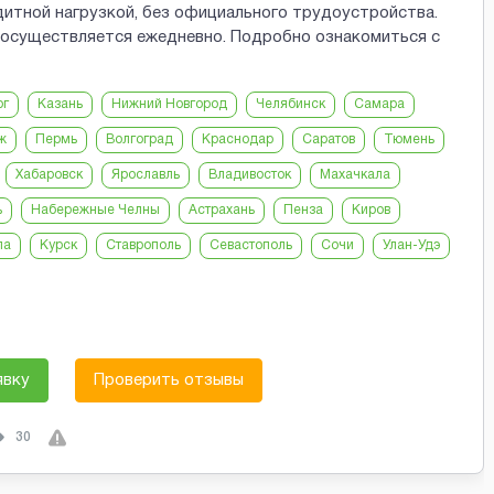
итной нагрузкой, без официального трудоустройства.
а осуществляется ежедневно. Подробно ознакомиться с
рг
Казань
Нижний Новгород
Челябинск
Самара
ж
Пермь
Волгоград
Краснодар
Саратов
Тюмень
Хабаровск
Ярославль
Владивосток
Махачкала
ь
Набережные Челны
Астрахань
Пенза
Киров
ла
Курск
Ставрополь
Севастополь
Сочи
Улан-Удэ
явку
Проверить отзывы
30