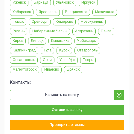
Ижевск
Барнаул
Ульяновск
Иркутск
Хабаровск
Ярославль
Владивосток
Махачкала
Томск
Оренбург
Кемерово
Новокузнецк
Рязань
Набережные Челны
Астрахань
Пенза
Киров
Липецк
Балашиха
Чебоксары
Калининград
Тула
Курск
Ставрополь
Севастополь
Сочи
Улан-Удэ
Тверь
Магнитогорск
Иваново
Брянск
Контакты:
Написать на почту
Оставить заявку
Проверить отзывы