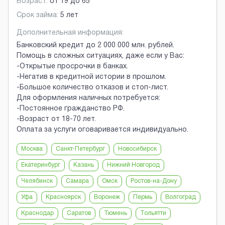
Возраст:
от
19
до
65
Срок займа:
5 лет
Дополнительная информация:
Банковский кредит до 2 000 000 млн. рублей.
Помощь в сложных ситуациях, даже если у Вас:
-Открытые просрочки в банках.
-Негатив в кредитной истории в прошлом.
-Большое количество отказов и стоп-лист.
Для оформления наличных потребуется:
-Постоянное гражданство РФ.
-Возраст от 18-70 лет.
Оплата за услуги оговаривается индивидуально.
Москва
Санкт-Петербург
Новосибирск
Екатеринбург
Казань
Нижний Новгород
Челябинск
Самара
Омск
Ростов-на-Дону
Уфа
Красноярск
Воронеж
Пермь
Волгоград
Краснодар
Саратов
Тюмень
Тольятти