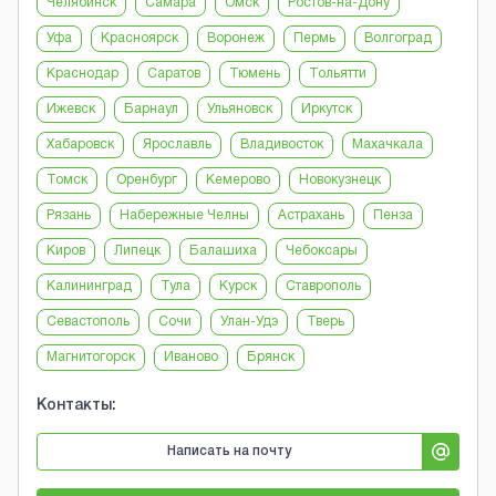
Челябинск
Самара
Омск
Ростов-на-Дону
Уфа
Красноярск
Воронеж
Пермь
Волгоград
Краснодар
Саратов
Тюмень
Тольятти
Ижевск
Барнаул
Ульяновск
Иркутск
Хабаровск
Ярославль
Владивосток
Махачкала
Томск
Оренбург
Кемерово
Новокузнецк
Рязань
Набережные Челны
Астрахань
Пенза
Киров
Липецк
Балашиха
Чебоксары
Калининград
Тула
Курск
Ставрополь
Севастополь
Сочи
Улан-Удэ
Тверь
Магнитогорск
Иваново
Брянск
Контакты:
Написать на почту