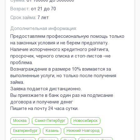
Сумма:
от
100000
до
5000000
Возраст:
от
21
до
70
Срок займа:
7 лет
Дополнительная информация:
Предоставляем профессиональную помощь только
на законных условия и не берем предоплату.
Наличие испорченного кредитного рейтинга,
просрочек, черного списка и стоп-листов –не
проблема.
Вознаграждение в размере 10% взимается за
выполненные услуги, но только после получения
займа.
Заявка подается дистанционно.
Вы приезжаете в банк один раз на подписание
договора и получение денег
Пишите на почту 24 часа сутки.
Москва
Санкт-Петербург
Новосибирск
Екатеринбург
Казань
Нижний Новгород