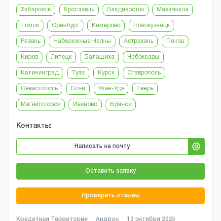
Хабаровск
Ярославль
Владивосток
Махачкала
Томск
Оренбург
Кемерово
Новокузнецк
Рязань
Набережные Челны
Астрахань
Пенза
Киров
Липецк
Балашиха
Чебоксары
Калининград
Тула
Курск
Ставрополь
Севастополь
Сочи
Улан-Удэ
Тверь
Магнитогорск
Иваново
Брянск
Контакты:
Написать на почту
Оставить заявку
Проверить отзывы
Кредитная Территория
Андрон
13 октября 2025