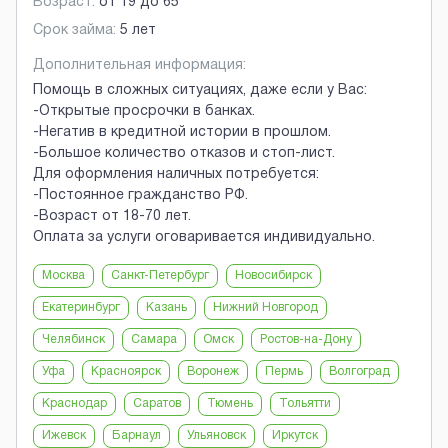
Возраст:
от
19
до
65
Срок займа:
5 лет
Дополнительная информация:
Помощь в сложных ситуациях, даже если у Вас:
-Открытые просрочки в банках.
-Негатив в кредитной истории в прошлом.
-Большое количество отказов и стоп-лист.
Для оформления наличных потребуется:
-Постоянное гражданство РФ.
-Возраст от 18-70 лет.
Оплата за услуги оговаривается индивидуально.
Москва
Санкт-Петербург
Новосибирск
Екатеринбург
Казань
Нижний Новгород
Челябинск
Самара
Омск
Ростов-на-Дону
Уфа
Красноярск
Воронеж
Пермь
Волгоград
Краснодар
Саратов
Тюмень
Тольятти
Ижевск
Барнаул
Ульяновск
Иркутск