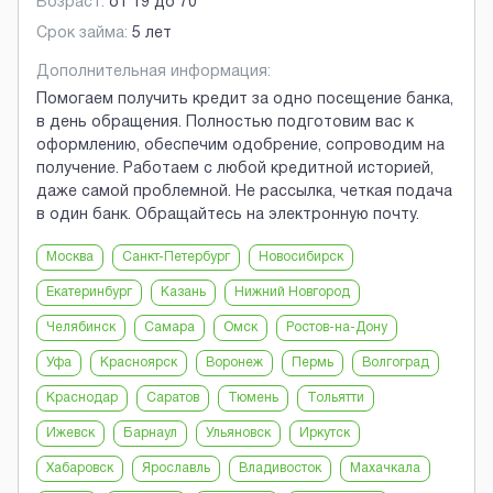
Возраст:
от
19
до
70
Срок займа:
5 лет
Дополнительная информация:
Помогаем получить кредит за одно посещение банка,
в день обращения. Полностью подготовим вас к
оформлению, обеспечим одобрение, сопроводим на
получение. Работаем с любой кредитной историей,
даже самой проблемной. Не рассылка, четкая подача
в один банк. Обращайтесь на электронную почту.
Москва
Санкт-Петербург
Новосибирск
Екатеринбург
Казань
Нижний Новгород
Челябинск
Самара
Омск
Ростов-на-Дону
Уфа
Красноярск
Воронеж
Пермь
Волгоград
Краснодар
Саратов
Тюмень
Тольятти
Ижевск
Барнаул
Ульяновск
Иркутск
Хабаровск
Ярославль
Владивосток
Махачкала