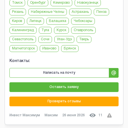
Томск
Оренбург
Кемерово
Новокузнецк
Рязань
Набережные Челны
Астрахань
Пенза
Киров
Липецк
Балашиха
Чебоксары
Калининград
Тула
Курск
Ставрополь
Севастополь
Сочи
Улан-Удэ
Тверь
Магнитогорск
Иваново
Брянск
Контакты:
Написать на почту
Оставить заявку
Проверить отзывы
Инвест Максимум
Максим
26 июня 2026
11