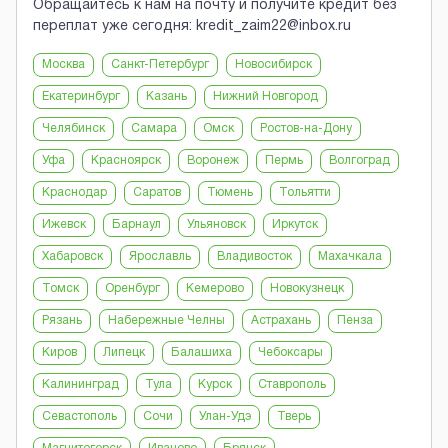
Обращайтесь к нам на почту и получите кредит без
переплат уже сегодня: kredit_zaim22@inbox.ru
Москва
Санкт-Петербург
Новосибирск
Екатеринбург
Казань
Нижний Новгород
Челябинск
Самара
Омск
Ростов-на-Дону
Уфа
Красноярск
Воронеж
Пермь
Волгоград
Краснодар
Саратов
Тюмень
Тольятти
Ижевск
Барнаул
Ульяновск
Иркутск
Хабаровск
Ярославль
Владивосток
Махачкала
Томск
Оренбург
Кемерово
Новокузнецк
Рязань
Набережные Челны
Астрахань
Пенза
Киров
Липецк
Балашиха
Чебоксары
Калининград
Тула
Курск
Ставрополь
Севастополь
Сочи
Улан-Удэ
Тверь