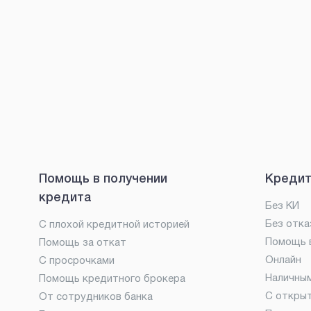
Помощь в получении
Кредит
кредита
Без КИ
Без отка
С плохой кредитной историей
Помощь в
Помощь за откат
Онлайн
С просрочками
Наличны
Помощь кредитного брокера
С откры
От сотрудников банка