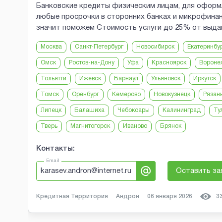
Банковские кредиты физическим лицам, для оформл
любые просрочки в сторонних банках и микрофинанс
значит поможем Стоимость услуги до 25% от выда
Москва
Санкт-Петербург
Новосибирск
Екатеринбу
Омск
Ростов-на-Дону
Уфа
Красноярск
Вороне
Тольятти
Ижевск
Барнаул
Ульяновск
Иркутск
Томск
Оренбург
Кемерово
Новокузнецк
Рязан
Липецк
Балашиха
Чебоксары
Калининград
Ту
Тверь
Магнитогорск
Иваново
Брянск
Контакты:
Email
karasev.andron@internet.ru
Оставить за
Кредитная Территория
Андрон
06 января 2026
3