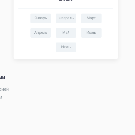
Январь
Февраль
Март
Апрель
Май
Июнь
Июль
ми
рией
и