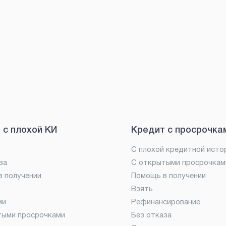
 с плохой КИ
Кредит с просрочка
С плохой кредитной исто
за
С открытыми просрочкам
 получении
Помощь в получении
Взять
ми
Рефинансирование
тыми просрочками
Без отказа