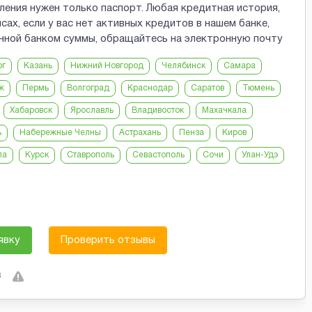
ения нужен только паспорт. Любая кредитная история,
ах, если у вас нет активных кредитов в нашем банке,
нной банком суммы, обращайтесь на электронную почту
рг
Казань
Нижний Новгород
Челябинск
Самара
ж
Пермь
Волгоград
Краснодар
Саратов
Тюмень
Хабаровск
Ярославль
Владивосток
Махачкала
ь
Набережные Челны
Астрахань
Пенза
Киров
ла
Курск
Ставрополь
Севастополь
Сочи
Улан-Удэ
явку
Проверить отзывы
3