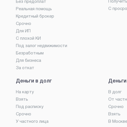
Получит
Без предоплат
С проср
Реальная помощь
Кредитный брокер
Срочно
Для ИП
С плохой КИ
Под залог недвижимости
Безработным
Для бизнеса
За откат
Деньги в долг
Деньги
На карту
В долг
Взять
От частн
Под расписку
Срочно
Срочно
Взять
У частного лица
В Москв