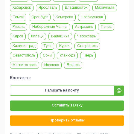
Хабаровск
Ярославль
Владивосток
Махачкала
Томск
Оренбург
Кемерово
Новокузнецк
Рязань
Набережные Челны
Астрахань
Пенза
Киров
Липецк
Балашиха
Чебоксары
Калининград
Тула
Курск
Ставрополь
Севастополь
Сочи
Улан-Удэ
Тверь
Магнитогорск
Иваново
Брянск
Контакты:
Написать на почту
Оставить заявку
Проверить отзывы