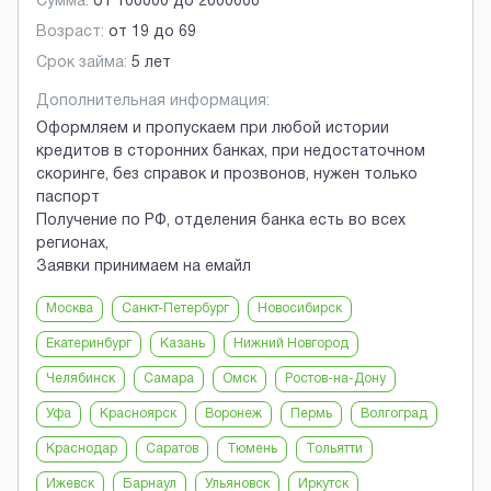
Сумма:
от
100000
до
2000000
Возраст:
от
19
до
69
Срок займа:
5 лет
Дополнительная информация:
Оформляем и пропускаем при любой истории
кредитов в сторонних банках, при недостаточном
скоринге, без справок и прозвонов, нужен только
паспорт
Получение по РФ, отделения банка есть во всех
регионах,
Заявки принимаем на емайл
Москва
Санкт-Петербург
Новосибирск
Екатеринбург
Казань
Нижний Новгород
Челябинск
Самара
Омск
Ростов-на-Дону
Уфа
Красноярск
Воронеж
Пермь
Волгоград
Краснодар
Саратов
Тюмень
Тольятти
Ижевск
Барнаул
Ульяновск
Иркутск