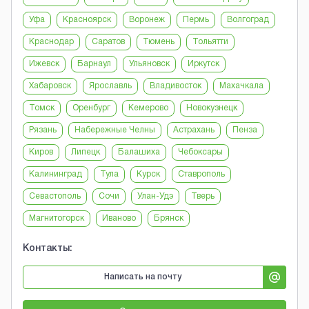
Уфа
Красноярск
Воронеж
Пермь
Волгоград
Краснодар
Саратов
Тюмень
Тольятти
Ижевск
Барнаул
Ульяновск
Иркутск
Хабаровск
Ярославль
Владивосток
Махачкала
Томск
Оренбург
Кемерово
Новокузнецк
Рязань
Набережные Челны
Астрахань
Пенза
Киров
Липецк
Балашиха
Чебоксары
Калининград
Тула
Курск
Ставрополь
Севастополь
Сочи
Улан-Удэ
Тверь
Магнитогорск
Иваново
Брянск
Контакты:
Написать на почту