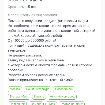
Возраст:
от
18
до
70
Срок займа:
5 лет
Дополнительная информация:
Помощь в получении кредита физическим лицам
Не проблема, если кредитная история испорчена,
работаем одинаково успешно с кредитной историей
плохой, хорошей, нулевой, любой
От 100000 до 2000000 рублей
при нашей поддержке получают все категории
заемщиков
Не делаем рассылок,
заявку подаем только в один банк,
в котором можем обойти формальности и строгие
проверки
Работаем во всех регионах страны.
Заявки принимаем на контактный емайл
Москва
Санкт-Петербург
Новосибирск
Екатеринбург
Казань
Нижний Новгород
Челябинск
Самара
Омск
Ростов-на-Дону