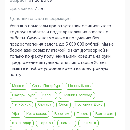
Возраст:
от
20
до
68
Срок займа:
7 лет
Дополнительная информация:
Успешно помогаем при отсутствии официального
трудоустройства и подтверждающих справок с
работы. Суммы возможные к получению без
предоставления залога до 5 000 000 рублей. Мы не
берем авансовых платежей, откат договорной и
только по факту получения Вами кредита на руки.
Предложение актуально для лиц старше 20 лет.
Пишите в любое удобное время на электронную
почту
Москва
Санкт-Петербург
Новосибирск
Екатеринбург
Казань
Нижний Новгород
Челябинск
Самара
Омск
Ростов-на-Дону
Уфа
Красноярск
Воронеж
Пермь
Волгоград
Краснодар
Саратов
Тюмень
Тольятти