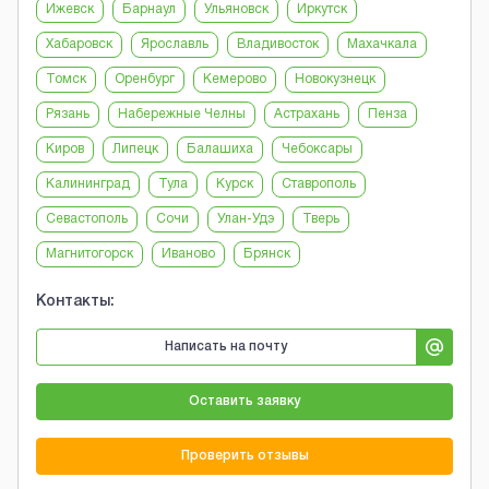
Ижевск
Барнаул
Ульяновск
Иркутск
Хабаровск
Ярославль
Владивосток
Махачкала
Томск
Оренбург
Кемерово
Новокузнецк
Рязань
Набережные Челны
Астрахань
Пенза
Киров
Липецк
Балашиха
Чебоксары
Калининград
Тула
Курск
Ставрополь
Севастополь
Сочи
Улан-Удэ
Тверь
Магнитогорск
Иваново
Брянск
Контакты:
Написать на почту
Оставить заявку
Проверить отзывы