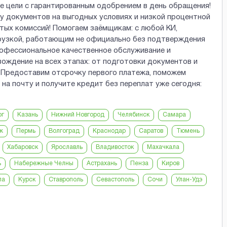
е цели с гарантированным одобрением в день обращения!
 документов на выгодных условиях и низкой процентной
ытых комиссий! Помогаем заёмщикам: с любой КИ,
рузкой, работающим не официально без подтверждения
рофессиональное качественное обслуживание и
ождение на всех этапах: от подготовки документов и
. Предоставим отсрочку первого платежа, поможем
а почту и получите кредит без переплат уже сегодня:
рг
Казань
Нижний Новгород
Челябинск
Самара
ж
Пермь
Волгоград
Краснодар
Саратов
Тюмень
Хабаровск
Ярославль
Владивосток
Махачкала
ь
Набережные Челны
Астрахань
Пенза
Киров
ла
Курск
Ставрополь
Севастополь
Сочи
Улан-Удэ