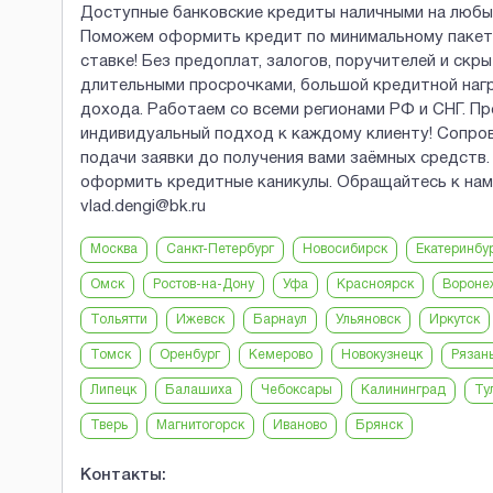
Доступные банковские кредиты наличными на любы
Поможем оформить кредит по минимальному пакету
ставке! Без предоплат, залогов, поручителей и скр
длительными просрочками, большой кредитной наг
дохода. Работаем со всеми регионами РФ и СНГ. П
индивидуальный подход к каждому клиенту! Сопров
подачи заявки до получения вами заёмных средств
оформить кредитные каникулы. Обращайтесь к нам н
vlad.dengi@bk.ru
Москва
Санкт-Петербург
Новосибирск
Екатеринбу
Омск
Ростов-на-Дону
Уфа
Красноярск
Вороне
Тольятти
Ижевск
Барнаул
Ульяновск
Иркутск
Томск
Оренбург
Кемерово
Новокузнецк
Рязан
Липецк
Балашиха
Чебоксары
Калининград
Ту
Тверь
Магнитогорск
Иваново
Брянск
Контакты: