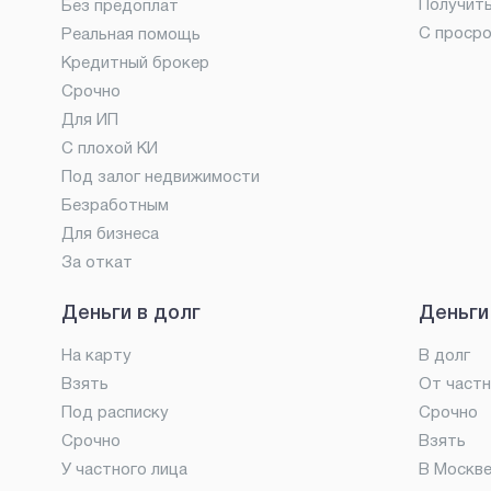
Получит
Без предоплат
С проср
Реальная помощь
Кредитный брокер
Срочно
Для ИП
С плохой КИ
Под залог недвижимости
Безработным
Для бизнеса
За откат
Деньги в долг
Деньги
На карту
В долг
Взять
От частн
Под расписку
Срочно
Срочно
Взять
У частного лица
В Москв