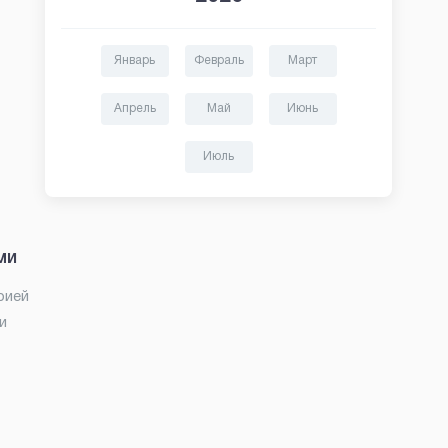
Январь
Февраль
Март
Апрель
Май
Июнь
Июль
ми
рией
и