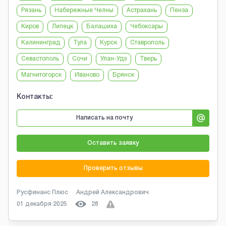
Рязань
Набережные Челны
Астрахань
Пенза
Киров
Липецк
Балашиха
Чебоксары
Калининград
Тула
Курск
Ставрополь
Севастополь
Сочи
Улан-Удэ
Тверь
Магнитогорск
Иваново
Брянск
Контакты:
Написать на почту
Оставить заявку
Проверить отзывы
Русфинанс Плюс
Андрей Александрович
01 декабря 2025
28