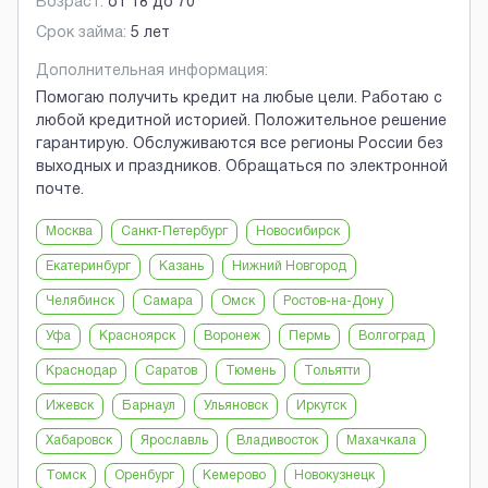
Возраст:
от
18
до
70
Срок займа:
5 лет
Дополнительная информация:
Помогаю получить кредит на любые цели. Работаю с
любой кредитной историей. Положительное решение
гарантирую. Обслуживаются все регионы России без
выходных и праздников. Обращаться по электронной
почте.
Москва
Санкт-Петербург
Новосибирск
Екатеринбург
Казань
Нижний Новгород
Челябинск
Самара
Омск
Ростов-на-Дону
Уфа
Красноярск
Воронеж
Пермь
Волгоград
Краснодар
Саратов
Тюмень
Тольятти
Ижевск
Барнаул
Ульяновск
Иркутск
Хабаровск
Ярославль
Владивосток
Махачкала
Томск
Оренбург
Кемерово
Новокузнецк