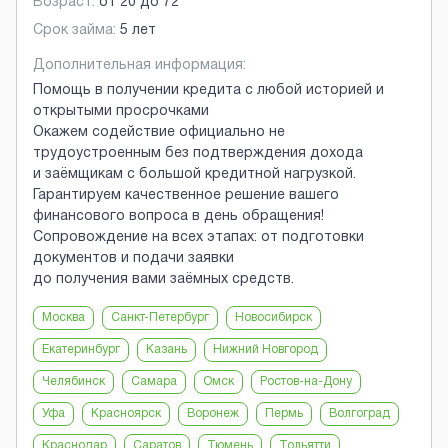
Возраст:
от
20
до
72
Срок займа:
5 лет
Дополнительная информация:
Помощь в получении кредита с любой историей и
открытыми просрочками
Окажем содействие официально не
трудоустроенным без подтверждения дохода
и заёмщикам с большой кредитной нагрузкой.
Гарантируем качественное решение вашего
финансового вопроса в день обращения!
Сопровождение на всех этапах: от подготовки
документов и подачи заявки
до получения вами заёмных средств.
Москва
Санкт-Петербург
Новосибирск
Екатеринбург
Казань
Нижний Новгород
Челябинск
Самара
Омск
Ростов-на-Дону
Уфа
Красноярск
Воронеж
Пермь
Волгоград
Краснодар
Саратов
Тюмень
Тольятти