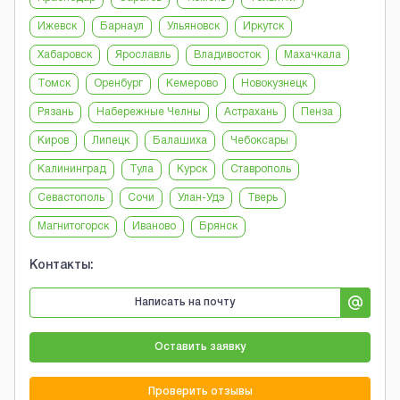
Ижевск
Барнаул
Ульяновск
Иркутск
Хабаровск
Ярославль
Владивосток
Махачкала
Томск
Оренбург
Кемерово
Новокузнецк
Рязань
Набережные Челны
Астрахань
Пенза
Киров
Липецк
Балашиха
Чебоксары
Калининград
Тула
Курск
Ставрополь
Севастополь
Сочи
Улан-Удэ
Тверь
Магнитогорск
Иваново
Брянск
Контакты:
Написать на почту
Оставить заявку
Проверить отзывы