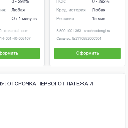
0 - 292%
ПСК:
0 - 292%
ия:
Любая
Кред. история:
Любая
От 1 минуты
Решение:
15 мин
0
dozarplati.com
8 800 1001 363
srochnodengi.ru
-14-031-40-005467
Свид-во: №
2110552000304
формить
Оформить
Я: ОТСРОЧКА ПЕРВОГО ПЛАТЕЖА И