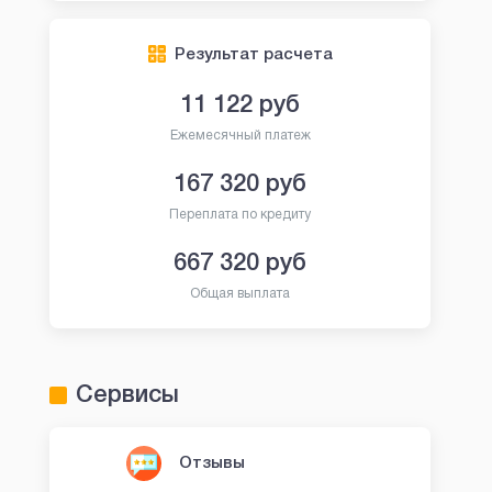
Результат расчета
OneClickMoney
Fin5
11 122
руб
Ежемесячный платеж
Займ в OneClickMoney
Займы в Fin5
167 320
руб
Переплата по кредиту
667 320
руб
Общая выплата
Сервисы
Сумма:
30 000 руб
Сумма:
2
Срок:
6 - 60 дней
Срок:
7
Отзывы
Возраст:
18 - 80 лет
Возраст:
1