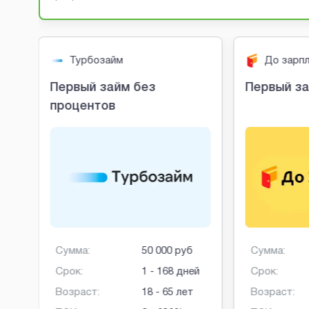
Турбозайм
До зарп
Первый займ без
Первый за
процентов
Сумма:
50 000 руб
Сумма:
Срок:
1 - 168 дней
Срок:
Возраст:
18 - 65 лет
Возраст: