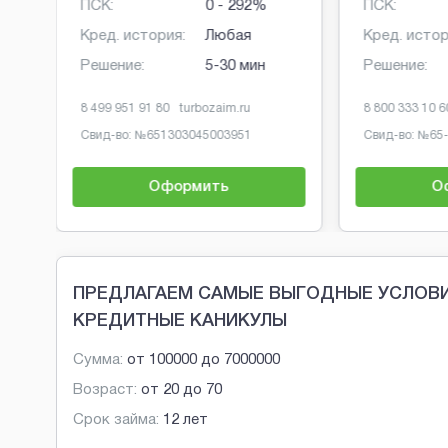
ПСК:
0 - 292%
ПСК:
Кред. история:
Любая
Кред. истор
Решение:
5-30 мин
Решение:
8 499 951 91 80
turbozaim.ru
8 800 333 10 6
Свид-во: №
651303045003951
Свид-во: №
65
Оформить
О
Brobaza - Обычные объявления
ПРЕДЛАГАЕМ САМЫЕ ВЫГОДНЫЕ УСЛОВИ
КРЕДИТНЫЕ КАНИКУЛЫ
Сумма:
от
100000
до
7000000
Возраст:
от
20
до
70
Срок займа:
12 лет