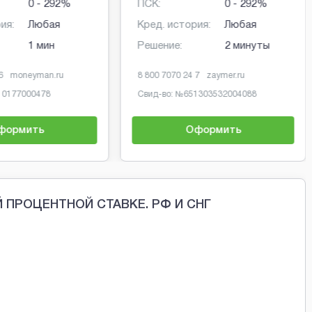
0 - 292%
ПСК:
0 - 292%
ия:
Любая
Кред. история:
Любая
1 мин
Решение:
2 минуты
6
moneyman.ru
8 800 7070 24 7
zaymer.ru
10177000478
Свид-во: №
651303532004088
формить
Оформить
 ПРОЦЕНТНОЙ СТАВКЕ. РФ И СНГ