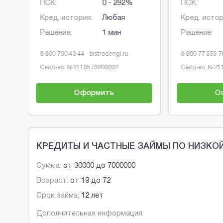
ПСК:
0 - 292%
ПСК:
Кред. история:
Любая
Кред. истор
Решение:
1 мин
Решение:
8 800 700 43 44
bistrodengi.ru
8 800 77 555 7
Свид-во: №
2110573000002
Свид-во: №
21
Оформить
О
Brobaza - Обычные объявления
КРЕДИТЫ И ЧАСТНЫЕ ЗАЙМЫ ПО НИЗКОЙ
Сумма:
от
30000
до
7000000
Возраст:
от
19
до
72
Срок займа:
12 лет
Дополнительная информация: