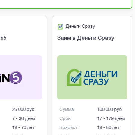
Манимен
Займер
Первый займ бесплатно
Первый займ бес
Сумма:
100 000 руб
Сумма:
30
Срок:
5 - 126 дней
Срок:
7 -
Возраст:
18 - 70 лет
Возраст:
18 