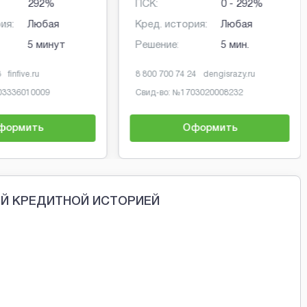
ПСК:
0 - 292%
ПСК:
0 
Кред. история:
Любая
Кред. история:
Лю
Решение:
1 мин
Решение:
2 
8 800 77 555 76
moneyman.ru
8 800 7070 24 7
zaymer.
Свид-во: №
2110177000478
Свид-во: №
65130353200
Оформить
Оформит
ОЙ КРЕДИТНОЙ ИСТОРИЕЙ