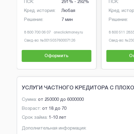
0 - 292%
ПСК:
0 - 292%
:
Любая
Кред. история:
Любая
5 мин.
Решение:
1 мин
dengisrazy.ru
8 800 700 43 44
bistrodengi.ru
020008232
Свид-во: №
2110573000002
рмить
Оформить
Brobaza - Обычные объявления
УСЛУГИ ЧАСТНОГО КРЕДИТОРА С ПЛОХ
Сумма:
от
250000
до
6000000
Возраст:
от
18
до
70
Срок займа:
1-10 лет
Дополнительная информация: