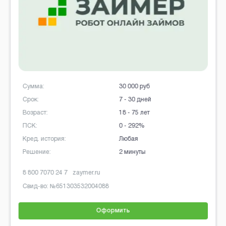
Сумма:
30 000 руб
Срок:
7 - 30 дней
Возраст:
18 - 75 лет
ПСК:
0 - 292%
Кред. история:
Любая
Решение:
2 минуты
8 800 7070 24 7
zaymer.ru
Свид-во: №
651303532004088
Оформить