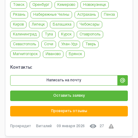
Томск
Оренбург
Кемерово
Новокузнецк
Рязань
Набережные Челны
Астрахань
Пенза
Киров
Липецк
Балашиха
Чебоксары
Калининград
Тула
Курск
Ставрополь
Севастополь
Сочи
Улан-Удэ
Тверь
Магнитогорск
Иваново
Брянск
Контакты:
Написать на почту
Оставить заявку
Проверить отзывы
Прокредит
Виталий
09 января 2026
27