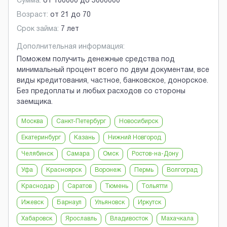
Сумма:
от
100000
до
5000000
Возраст:
от
21
до
70
Срок займа:
7 лет
Дополнительная информация:
Поможем получить денежные средства под
минимальный процент всего по двум документам, все
виды кредитования, частное, банковское, донорское.
Без предоплаты и любых расходов со стороны
заемщика.
Москва
Санкт-Петербург
Новосибирск
Екатеринбург
Казань
Нижний Новгород
Челябинск
Самара
Омск
Ростов-на-Дону
Уфа
Красноярск
Воронеж
Пермь
Волгоград
Краснодар
Саратов
Тюмень
Тольятти
Ижевск
Барнаул
Ульяновск
Иркутск
Хабаровск
Ярославль
Владивосток
Махачкала