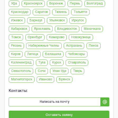
Уфа
Красноярск
Воронеж
Пермь
Волгоград
Краснодар
Саратов
Тюмень
Тольятти
Ижевск
Барнаул
Ульяновск
Иркутск
Хабаровск
Ярославль
Владивосток
Махачкала
Томск
Оренбург
Кемерово
Новокузнецк
Рязань
Набережные Челны
Астрахань
Пенза
Киров
Липецк
Балашиха
Чебоксары
Калининград
Тула
Курск
Ставрополь
Севастополь
Сочи
Улан-Удэ
Тверь
Магнитогорск
Иваново
Брянск
Контакты:
Написать на почту
Оставить заявку