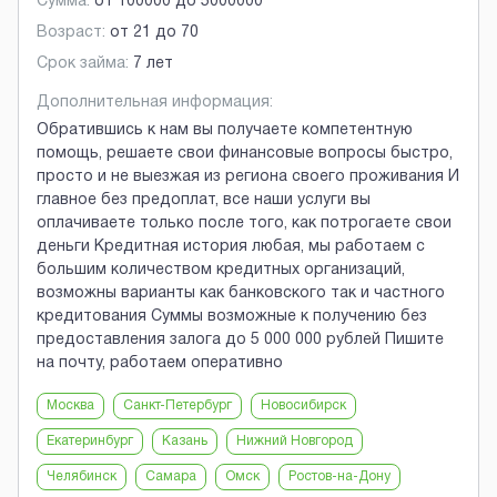
Сумма:
от
100000
до
5000000
Возраст:
от
21
до
70
Срок займа:
7 лет
Дополнительная информация:
Обратившись к нам вы получаете компетентную
помощь, решаете свои финансовые вопросы быстро,
просто и не выезжая из региона своего проживания И
главное без предоплат, все наши услуги вы
оплачиваете только после того, как потрогаете свои
деньги Кредитная история любая, мы работаем с
большим количеством кредитных организаций,
возможны варианты как банковского так и частного
кредитования Суммы возможные к получению без
предоставления залога до 5 000 000 рублей Пишите
на почту, работаем оперативно
Москва
Санкт-Петербург
Новосибирск
Екатеринбург
Казань
Нижний Новгород
Челябинск
Самара
Омск
Ростов-на-Дону