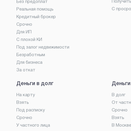
Получит
Без предоплат
С проср
Реальная помощь
Кредитный брокер
Срочно
Для ИП
С плохой КИ
Под залог недвижимости
Безработным
Для бизнеса
За откат
Деньги в долг
Деньги
На карту
В долг
Взять
От частн
Под расписку
Срочно
Срочно
Взять
У частного лица
В Москв