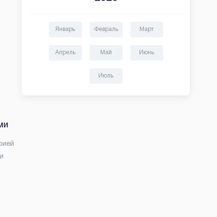
Январь
Февраль
Март
Апрель
Май
Июнь
Июль
ми
рией
и