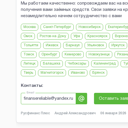
Мы работаем качественно: сопровождаем вас на все
получения вами заёмных средств. Свои заявки на к
незамедлительно начнем сотрудничество с вами
Москва
Санкт-Петербург
Новосибирск
Екатеринбу
Омск
Ростов-на-Дону
Уфа
Красноярск
Вороне
Тольятти
Ижевск
Барнаул
Ульяновск
Иркутск
Томск
Оренбург
Кемерово
Новокузнецк
Рязан
Липецк
Балашиха
Чебоксары
Калининград
Ту
Тверь
Магнитогорск
Иваново
Брянск
Контакты:
Email
finansereliable@yandex.ru
Оставить зая
Русфинанс Плюс
Андрей Александрович
06 января 2026